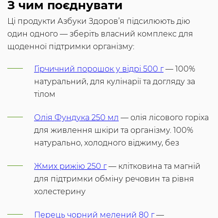
З чим поєднувати
Ці продукти Азбуки Здоров’я підсилюють дію
один одного — зберіть власний комплекс для
щоденної підтримки організму:
Гірчичний порошок у відрі 500 г
— 100%
натуральний, для кулінарії та догляду за
тілом
Олія Фундука 250 мл
— олія лісового горіха
для живлення шкіри та організму. 100%
натурально, холодного віджиму, без
Жмих рижію 250 г
— клітковина та магній
для підтримки обміну речовин та рівня
холестерину
Перець чорний мелений 80 г
—