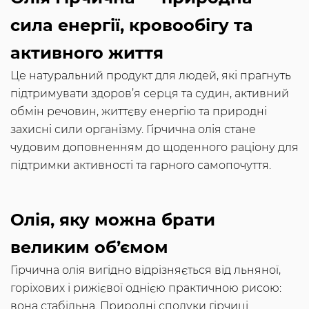
сила енергії, кровообігу та
активного життя
Це натуральний продукт для людей, які прагнуть
підтримувати здоров’я серця та судин, активний
обмін речовин, життєву енергію та природні
захисні сили організму. Гірчична олія стане
чудовим доповненням до щоденного раціону для
підтримки активності та гарного самопочуття.
Олія, яку можна брати
великим об’ємом
Гірчична олія вигідно відрізняється від льняної,
горіхових і рижієвої однією практичною рисою:
вона стабільна. Природні сполуки гірчиці