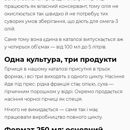
працюють як власний консервант, тому олія не
окислюється так швидко й не потребує тих
суворих умов зберігання, що діють для омега-3
олій.
Саме тому вона єдина в каталозі випускається аж
у чотирьох об’ємах — від 100 мл до 5 літрів.
Одна культура, три продукти
Гірчиця в нашому каталозі присутня в трьох
формах, і всі три виходять з одного циклу. Насіння
йде під прес: рідка фракція стає олією, суха —
гірчичним порошком у відрі. Окремо продається
насіння чорної гірчиці як спеція.
Нічого не викидається — саме так і має
працювати виробництво повного циклу.
Формат 250 мл: основний