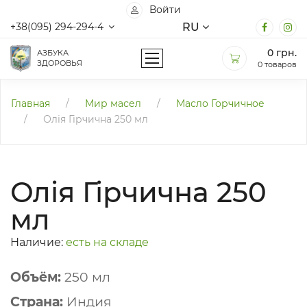
Войти
RU
+38(095) 294-294-4
0
грн.
АЗБУКА
ЗДОРОВЬЯ
0 товаров
Главная
/
Мир масел
/
Масло Горчичное
/
Олія Гірчична 250 мл
Олія Гірчична 250
мл
Наличие:
есть на складе
Объём:
250 мл
Страна:
Индия