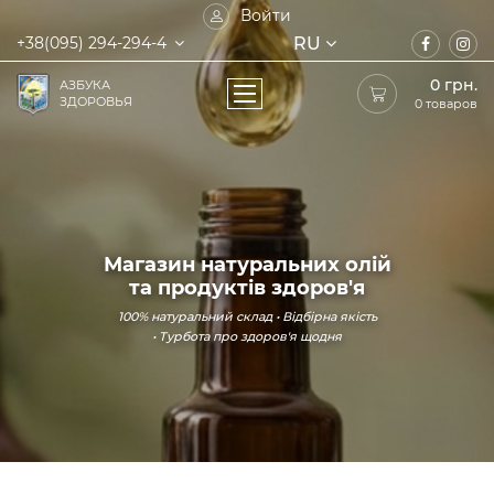
Войти
RU
+38(095) 294-294-4
0
грн.
АЗБУКА
ЗДОРОВЬЯ
0 товаров
Магазин натуральних олій
та продуктів здоров'я
100% натуральний склад • Відбірна якість
• Турбота про здоров'я щодня