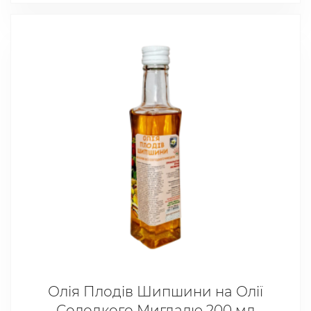
Олія Плодів Шипшини на Олії
Солодкого Мигдалю 200 мл