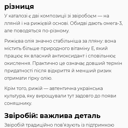
різниця
У каталозі є дві композиції зі звіробоєм — на
лляній і на рижієвій основі. Обидві дають омега-3,
але поводяться по-різному.
Рижієва олія значно стабільніша за лляну: вона
містить більше природного вітаміну Е, який
працює як власний антиоксидант і сповільнює
окислення. Практично це означає довший термін
придатності після відкриття й менший ризик
отримати гірку олію.
Крім того, рижій — автентична українська
культура, яку вирощували тут задовго до появи
соняшнику.
Звіробій: важлива деталь
Звіробій традиційно пов’язують із підтримкою