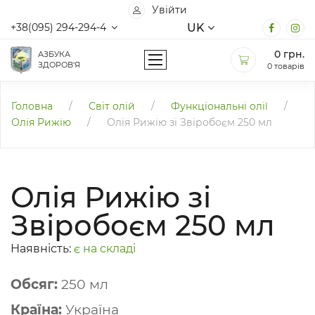
Увійти
UK
+38(095) 294-294-4
0
грн.
АЗБУКА
ЗДОРОВ'Я
0 товарів
Головна
/
Світ олій
/
Функціональні олії
/
Олія Рижію
/
Олія Рижію зі Звіробоєм 250 мл
Олія Рижію зі
Звіробоєм 250 мл
Наявність:
є на складі
Обсяг:
250 мл
Країна:
Україна