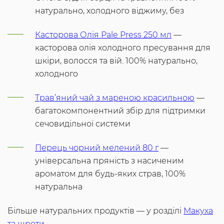
натурально, холодного віджиму, без
Касторова Олія Pale Press 250 мл
—
касторова олія холодного пресування для
шкіри, волосся та вій. 100% натурально,
холодного
Трав’яний чай з мареною красильною
—
багатокомпонентний збір для підтримки
сечовидільної системи
Перець чорний мелений 80 г
—
універсальна пряність з насиченим
ароматом для будь-яких страв, 100%
натуральна
Більше натуральних продуктів — у розділі
Макуха
та шроти
.