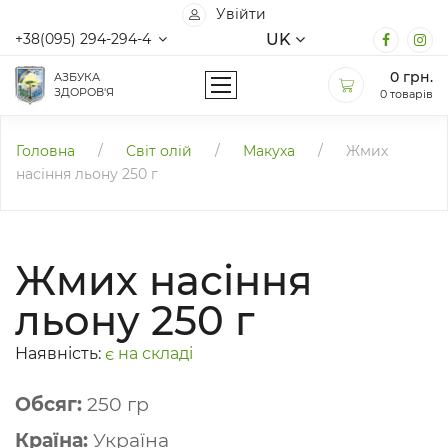
Увійти
UK
+38(095) 294-294-4
0
грн.
АЗБУКА
ЗДОРОВ'Я
0 товарів
Головна
/
Світ олій
/
Макуха
/
Жмих
насіння льону 250 г
Жмих насіння
льону 250 г
Наявність:
є на складі
Обсяг:
250 гр
Країна:
Україна