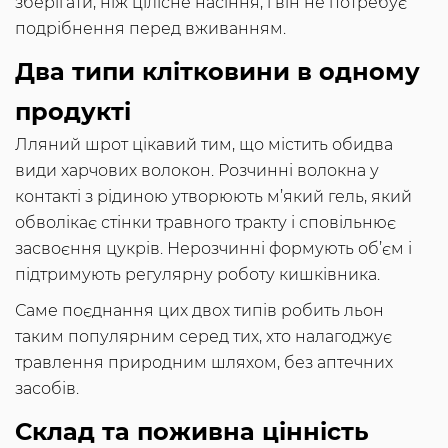
зберігати, ніж цілісне насіння, і він не потребує
подрібнення перед вживанням.
Два типи клітковини в одному
продукті
Лляний шрот цікавий тим, що містить обидва
види харчових волокон. Розчинні волокна у
контакті з рідиною утворюють м’який гель, який
обволікає стінки травного тракту і сповільнює
засвоєння цукрів. Нерозчинні формують об’єм і
підтримують регулярну роботу кишківника.
Саме поєднання цих двох типів робить льон
таким популярним серед тих, хто налагоджує
травлення природним шляхом, без аптечних
засобів.
Склад та поживна цінність