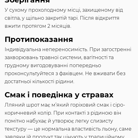
У сухому прохолодному місці, захищеному від
світла, у щільно закритій тарі. Після відкриття
вжити протягом 2 місяців.
Протипоказання
Індивідуальна непереносимість. При загостренні
захворювань травної системи, вагітності та
грудному вигодовуванні попередньо
проконсультуйтеся з фахівцем. Не вживати без
достатньої кількості рідини.
Смак і поведінка у стравах
Лляний шрот має м’який горіховий смак і сіро-
коричневий колір. При контакті з рідиною він
помітно набухає й утворює легку слизисту
текстуру — це нормальна властивість льону, саме
завдяки їй продукт так цінують у традиційному