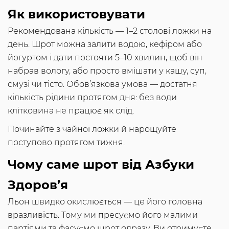
Як використовувати
Рекомендована кількість — 1–2 столові ложки на
день. Шрот можна залити водою, кефіром або
йогуртом і дати постояти 5–10 хвилин, щоб він
набрав вологу, або просто вмішати у кашу, суп,
смузі чи тісто. Обов’язкова умова — достатня
кількість рідини протягом дня: без води
клітковина не працює як слід.
Починайте з чайної ложки й нарощуйте
поступово протягом тижня.
Чому саме шрот від Азбуки
Здоров’я
Льон швидко окислюється — це його головна
вразливість. Тому ми пресуємо його малими
партіями та фасуємо шрот одразу. Ви отримуєте