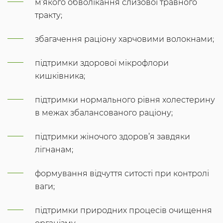
м’якого обволікання слизової травного
тракту;
збагачення раціону харчовими волокнами;
підтримки здорової мікрофлори
кишківника;
підтримки нормального рівня холестерину
в межах збалансованого раціону;
підтримки жіночого здоров’я завдяки
лігнанам;
формування відчуття ситості при контролі
ваги;
підтримки природних процесів очищення