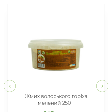
Жмих волоського горіха
мелений 250 г