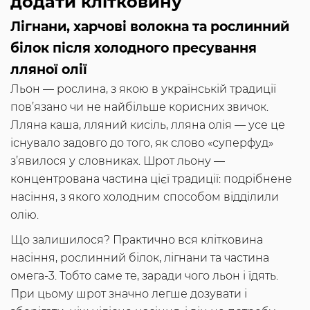
додати клітковину
Лігнани, харчові волокна та рослинний
білок після холодного пресування
лляної олії
Льон — рослина, з якою в українській традиції
пов’язано чи не найбільше корисних звичок.
Лляна каша, лляний кисіль, лляна олія — усе це
існувало задовго до того, як слово «суперфуд»
з’явилося у словниках. Шрот льону —
концентрована частина цієї традиції: подрібнене
насіння, з якого холодним способом відділили
олію.
Що залишилося? Практично вся клітковина
насіння, рослинний білок, лігнани та частина
омега-3. Тобто саме те, заради чого льон і їдять.
При цьому шрот значно легше дозувати і