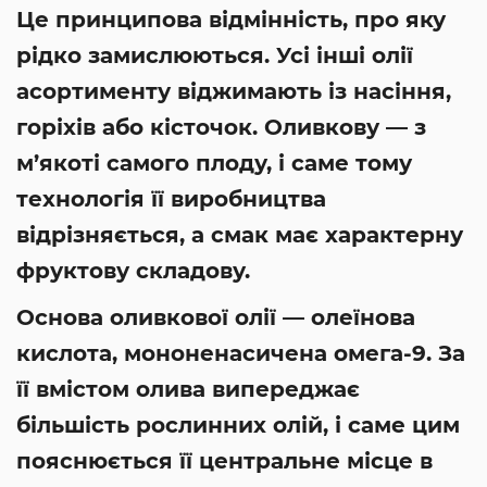
Це принципова відмінність, про яку
рідко замислюються. Усі інші олії
асортименту віджимають із насіння,
горіхів або кісточок. Оливкову — з
м’якоті самого плоду, і саме тому
технологія її виробництва
відрізняється, а смак має характерну
фруктову складову.
Основа оливкової олії — олеїнова
кислота, мононенасичена омега-9. За
її вмістом олива випереджає
більшість рослинних олій, і саме цим
пояснюється її центральне місце в