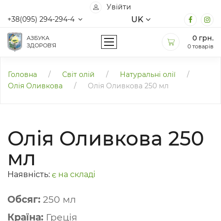
Увійти
UK
+38(095) 294-294-4
0
грн.
АЗБУКА
ЗДОРОВ'Я
0 товарів
Головна
/
Світ олій
/
Натуральні олії
/
Олія Оливкова
/
Олія Оливкова 250 мл
Олія Оливкова 250
мл
Наявність:
є на складі
Обсяг:
250 мл
Країна:
Греція