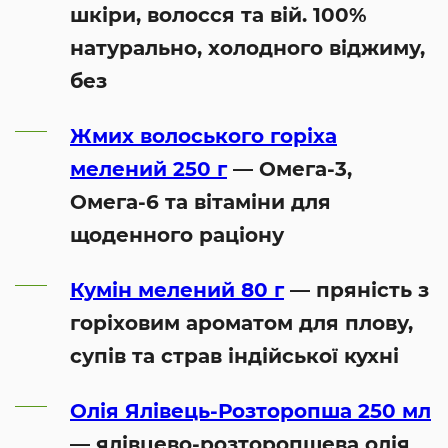
шкіри, волосся та вій. 100%
натурально, холодного віджиму,
без
Жмих волоського горіха
мелений 250 г
— Омега-3,
Омега-6 та вітаміни для
щоденного раціону
Кумін мелений 80 г
— пряність з
горіховим ароматом для плову,
супів та страв індійської кухні
Олія Ялівець-Розторопша 250 мл
— ялівцево-розторопшева олія