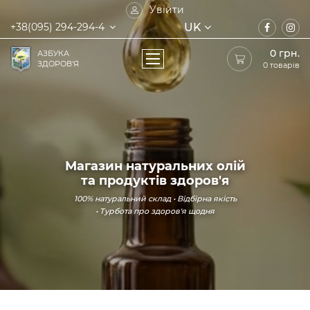
Увійти
UK
+38(095) 294-294-4
0
грн.
АЗБУКА
ЗДОРОВ'Я
0 товарів
Магазин натуральних олій
та продуктів здоров'я
100% натуральний склад • Відбірна якість
• Турбота про здоров'я щодня