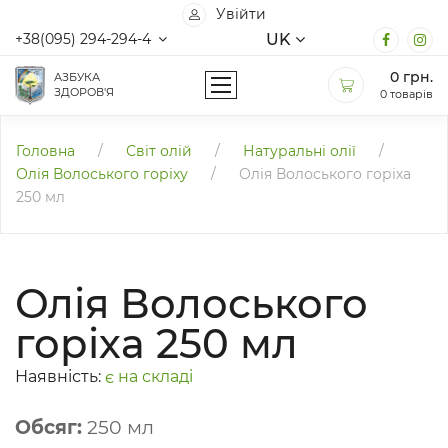
Увійти
UK
+38(095) 294-294-4
0
грн.
АЗБУКА
ЗДОРОВ'Я
0 товарів
Головна
/
Світ олій
/
Натуральні олії
/
Олія Волоського горіху
/
Олія Волоського горіха
250 мл
Олія Волоського
горіха 250 мл
Наявність:
є на складі
Обсяг:
250 мл