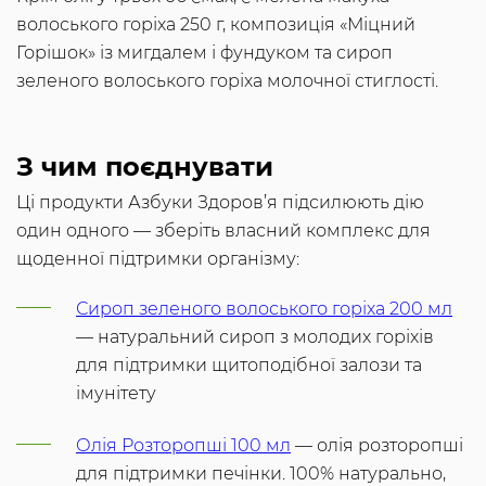
волоського горіха 250 г, композиція «Міцний
Горішок» із мигдалем і фундуком та сироп
зеленого волоського горіха молочної стиглості.
З чим поєднувати
Ці продукти Азбуки Здоров’я підсилюють дію
один одного — зберіть власний комплекс для
щоденної підтримки організму:
Сироп зеленого волоського горіха 200 мл
— натуральний сироп з молодих горіхів
для підтримки щитоподібної залози та
імунітету
Олія Розторопші 100 мл
— олія розторопші
для підтримки печінки. 100% натурально,