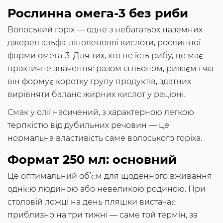
Рослинна омега-3 без риби
Волоський горіх — одне з небагатьох наземних
джерел альфа-ліноленової кислоти, рослинної
форми омега-3. Для тих, хто не їсть рибу, це має
практичне значення: разом із льоном, рижієм і чіа
він формує коротку групу продуктів, здатних
вирівняти баланс жирних кислот у раціоні.
Смак у олії насичений, з характерною легкою
терпкістю від дубильних речовин — це
нормальна властивість саме волоського горіха.
Формат 250 мл: основний
Це оптимальний об’єм для щоденного вживання
однією людиною або невеликою родиною. При
столовій ложці на день пляшки вистачає
приблизно на три тижні — саме той термін, за