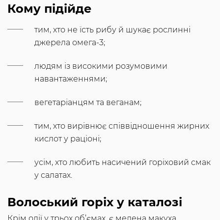
Кому підійде
тим, хто не їсть рибу й шукає рослинні
джерела омега-3;
людям із високими розумовими
навантаженнями;
вегетаріанцям та веганам;
тим, хто вирівнює співвідношення жирних
кислот у раціоні;
усім, хто любить насичений горіховий смак
у салатах.
Волоський горіх у каталозі
Крім олії у трьох об’ємах, є мелена макуха