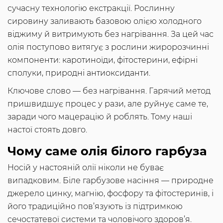
сучасну технологію екстракції. Рослинну
сировину заливають базовою олією холодного
віджиму й витримують без нагрівання. За цей час
олія поступово витягує з рослини жиророзчинні
компоненти: каротиноїди, фітостерини, ефірні
сполуки, природні антиоксиданти.
Ключове слово — без нагрівання. Гарячий метод
пришвидшує процес у рази, але руйнує саме те,
заради чого мацерацію й роблять. Тому наші
настої стоять довго.
Чому саме олія білого гарбуза
Носій у настояній олії ніколи не буває
випадковим. Біле гарбузове насіння — природне
джерело цинку, магнію, фосфору та фітостеринів, і
його традиційно пов’язують із підтримкою
сечостатевої системи та чоловічого здоров’я.