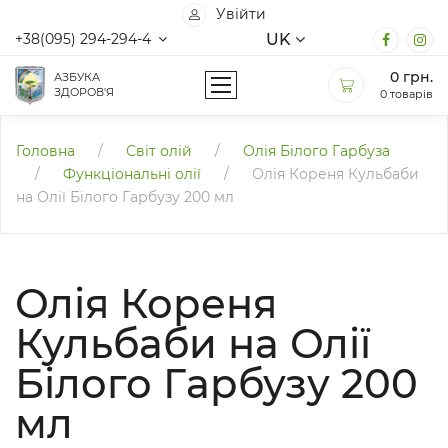
Увійти
UK
+38(095) 294-294-4
0
грн.
АЗБУКА
ЗДОРОВ'Я
0 товарів
Головна
/
Світ олій
/
Олія Білого Гарбуза
/
Функціональні олії
/
Олія Кореня Кульбаби
на Олії Білого Гарбузу 200 мл
Олія Кореня
Кульбаби на Олії
Білого Гарбузу 200
мл