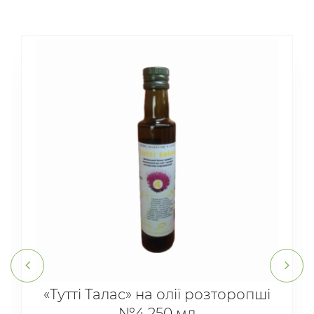
«Тутті Талас» на олії розторопші
№4 250 мл