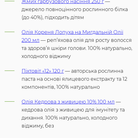
Жмих гарбузового насіння 250 г
—
джерело повноцінного рослинного білка
(до 40%), підходить дітям
Олія Кореня Лопуха на Мигдальній Олії
200 мл
— реп’яхова олія для росту волосся
та здоров’я шкіри голови. 100% натурально,
холодного віджиму
Піхтовіт «12» 120 г
— авторська рослинна
паста на основі ялицевого екстракту та 12
компонентів, 100% натурально
Олія Кедрова з живицею 10% 100 мл
—
кедрова олія з живицею для імунітету та
дихання. 100% натурально, холодного
віджиму, без