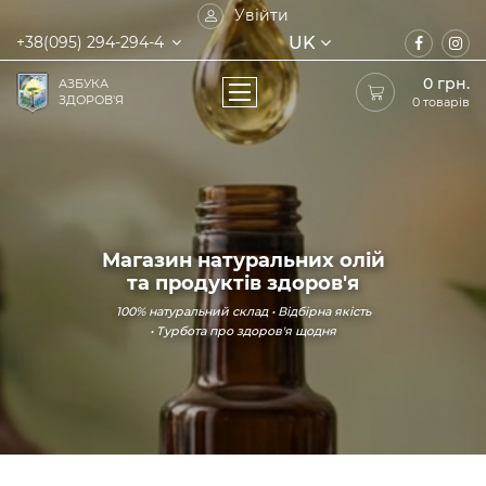
Увійти
UK
+38(095) 294-294-4
0
грн.
АЗБУКА
ЗДОРОВ'Я
0 товарів
Магазин натуральних олій
та продуктів здоров'я
100% натуральний склад • Відбірна якість
• Турбота про здоров'я щодня