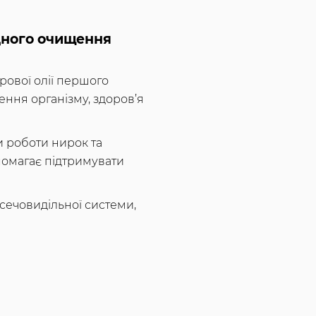
одного очищення
рової олії першого
ння організму, здоров’я
и роботи нирок та
помагає підтримувати
сечовидільної системи,