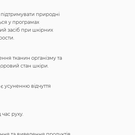
у підтримувати природні
ься у програмах
ий засіб при шкірних
рости.
ння тканин організму та
доровий стан шкіри.
є усуненню відчуття
 час руху.
ння та виведення продуктів