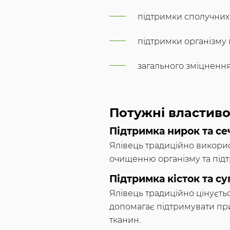
підтримки сполучних
підтримки організму 
загального зміцнення
Потужні властивос
Підтримка нирок та се
Ялівець традиційно викори
очищенню організму та під
Підтримка кісток та су
Ялівець традиційно цінуєть
допомагає підтримувати при
тканин.