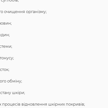
суглобів;
о очищення організму;
човин;
удин;
стеми;
тонусу;
сток;
ого обміну;
стану шкіри;
 процесів відновлення шкірних покривів;