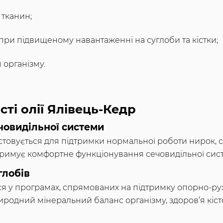
 тканин;
при підвищеному навантаженні на суглоби та кістки;
 організму.
ті олії Ялівець-Кедр
човидільної системи
стовується для підтримки нормальної роботи нирок,
тримує комфортне функціонування сечовидільної сис
глобів
ся у програмах, спрямованих на підтримку опорно-ру
родний мінеральний баланс організму, здоров’я кісто