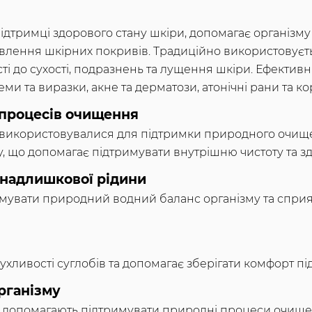
ідтримці здорового стану шкіри, допомагає організм
влення шкірних покривів. Традиційно використовуєт
і до сухості, подразнень та лущення шкіри. Ефективн
ми та виразки, акне та дерматози, атонічні рани та ко
процесів очищення
використовувалися для підтримки природного очище
, що допомагає підтримувати внутрішню чистоту та з
 надлишкової рідини
мувати природний водний баланс організму та сприя
хливості суглобів та допомагає зберігати комфорт під
рганізму
 допомагають підтримувати природні процеси очище