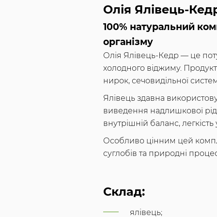
Олія Ялівець-Кед
100% натуральний комп
організму
Олія Ялівець-Кедр — це пот
холодного віджиму. Продук
нирок, сечовидільної систе
Ялівець здавна використову
виведення надлишкової рід
внутрішній баланс, легкість у
Особливо цінним цей компле
суглобів та природні процес
Склад:
ялівець;