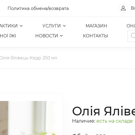
В
Политика обмена/возврата
АКТИКИ
УСЛУГИ
МАГАЗИН
ОН
По
ОЇ ЇЖІ
НОВОСТИ
КОНТАКТЫ
то
Олія Ялівець-Кедр 250 мл
Олія Ялів
Наличие:
есть на складе