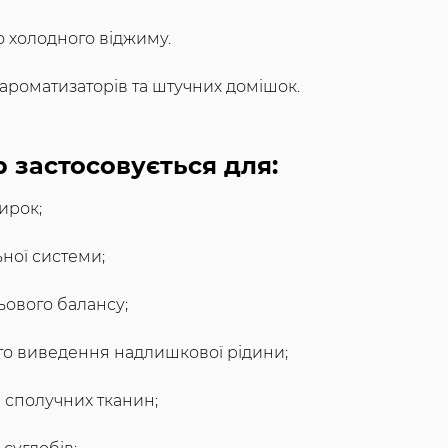
 холодного віджиму.
, ароматизаторів та штучних домішок.
р застосовується для:
ирок;
ної системи;
ьового балансу;
о виведення надлишкової рідини;
а сполучних тканин;