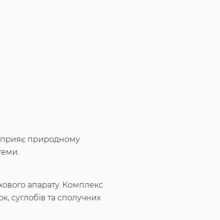
 сприяє природному
теми.
хового апарату. Комплекс
к, суглобів та сполучних