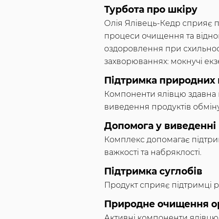
Турбота про шкіру
Олія Ялівець-Кедр сприяє п
процеси очищення та відно
оздоровлення при схильност
захворюваннях: мокнучі екзе
Підтримка природних 
Компоненти ялівцю здавна 
виведення продуктів обміну
Допомога у виведенні
Комплекс допомагає підтри
важкості та набряклості.
Підтримка суглобів
Продукт сприяє підтримці ру
Природне очищення о
Активні компоненти ялівцю