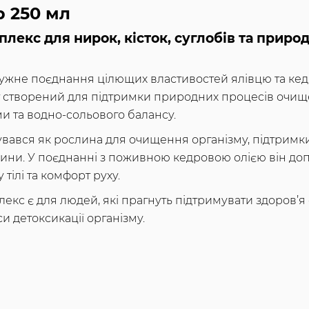
р 250 мл
лекс для нирок, кісток, суглобів та прир
ужне поєднання цілющих властивостей ялівцю та кед
т створений для підтримки природних процесів очище
ми та водно-сольового балансу.
вався як рослина для очищення організму, підтримк
ини. У поєднанні з поживною кедровою олією він до
 тілі та комфорт руху.
кс є для людей, які прагнуть підтримувати здоров’я 
и детоксикації організму.