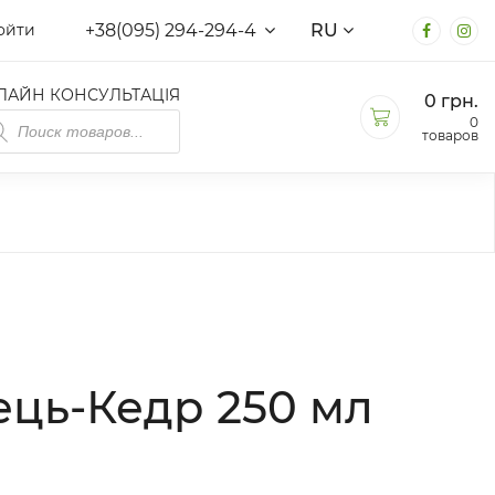
+38(095) 294-294-4
RU
ойти
ЛАЙН КОНСУЛЬТАЦІЯ
0
грн.
иск
0
варов
товаров
ець-Кедр 250 мл