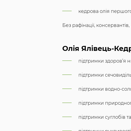
кедрова олія першого
Без рафінації, консервантів
Олія Ялівець-Кед
підтримки здоров’я н
підтримки сечовиділь
підтримки водно-сол
підтримки природног
підтримки суглобів т