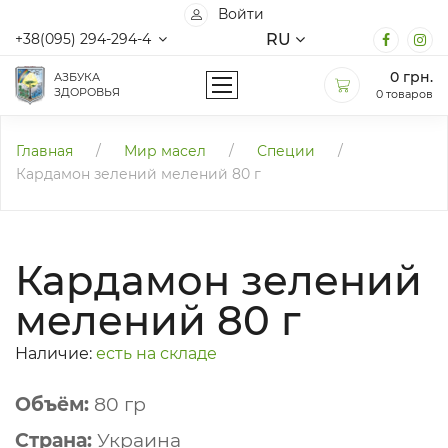
Войти
RU
+38(095) 294-294-4
0
грн.
АЗБУКА
ЗДОРОВЬЯ
0 товаров
Главная
/
Мир масел
/
Специи
/
Кардамон зелений мелений 80 г
Кардамон зелений
мелений 80 г
Наличие:
есть на складе
Объём:
80 гр
Страна:
Украина