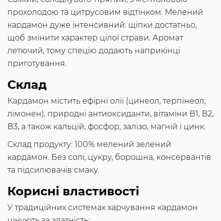
прохолодою та цитрусовим відтінком. Мелений
кардамон дуже інтенсивний: щіпки достатньо,
щоб змінити характер цілої страви. Аромат
летючий, тому спецію додають наприкінці
приготування.
Склад
Кардамон містить ефірні олії (цинеол, терпінеол,
лімонен), природні антиоксиданти, вітаміни В1, В2,
В3, а також кальцій, фосфор, залізо, магній і цинк.
Склад продукту: 100% мелений зелений
кардамон. Без солі, цукру, борошна, консервантів
та підсилювачів смаку.
Корисні властивості
У традиційних системах харчування кардамон
цінують за здатність: