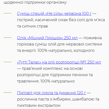
щоденної підтримки організму:
Суміш спецій «Не сіль» червона 100 г
—
гострий, насичений смак без солі для м’яса
та ситних страв
Олія «Міцний Горішок» 250 мл
— поживна
горіхова суміш олій для нервової системи
та енергії. 100% натурально, холодного
«Тутті Талас» на олії розторопші №1 250 мл
— трав’яний комплекс на основі
розторопші для підтримки печінки та
травлення. 100% натурально
Піхтовіт для горла та дихання 120 г
—
рослинна паста з імбирем, шамбалою та
пихтовим екстрактом