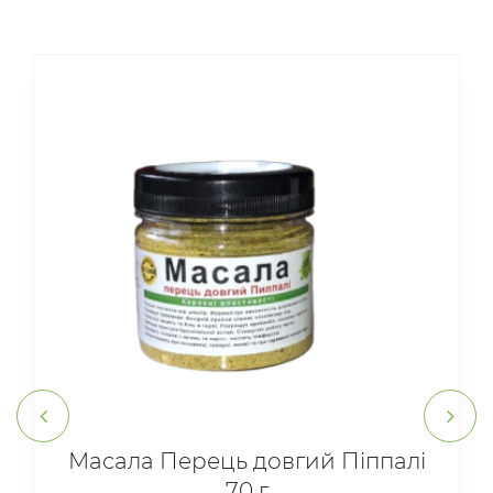
Масала Перець довгий Піппалі
70 г