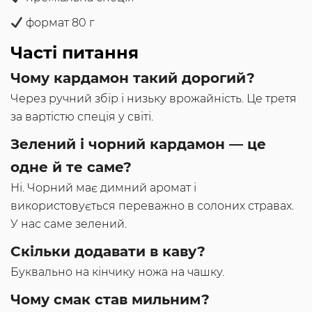
формат 80 г
Часті питання
Чому кардамон такий дорогий?
Через ручний збір і низьку врожайність. Це третя
за вартістю спеція у світі.
Зелений і чорний кардамон — це
одне й те саме?
Ні. Чорний має димний аромат і
використовується переважно в солоних стравах.
У нас саме зелений.
Скільки додавати в каву?
Буквально на кінчику ножа на чашку.
Чому смак став мильним?