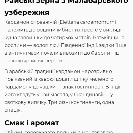
Райські зерна з Малабарського
узбережжя
Кардамон справжній (Elettaria cardamomum)
належить до родини імбирних і росте у вигляді
куща заввишки до чотирьох метрів. Батьківщина
рослини — вологі ліси Південної Індії, звідки її ще
в античні часи почали вивозити до Європи під
назвою «райські зерна».
В арабській традиції кардамон нерозривно
пов’язаний із кавою: додати щіпку меленого
кардамону до чашки — знак гостинності. В Індії
його кладуть у чай масала, у Скандинавії — у
святкову випічку. Три різні континенти, одна
спеція.
Смак і аромат
Свіжий, солодкувато-пряний, з ментоловою