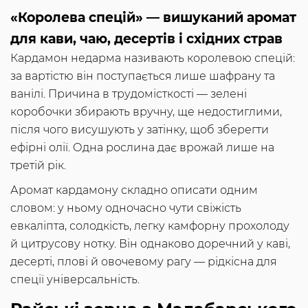
«Королева спецій» — вишуканий аромат
для кави, чаю, десертів і східних страв
Кардамон недарма називають королевою спецій:
за вартістю він поступається лише шафрану та
ванілі. Причина в трудомісткості — зелені
коробочки збирають вручну, ще недостиглими,
після чого висушують у затінку, щоб зберегти
ефірні олії. Одна рослина дає врожай лише на
третій рік.
Аромат кардамону складно описати одним
словом: у ньому одночасно чути свіжість
евкаліпта, солодкість, легку камфорну прохолоду
й цитрусову нотку. Він однаково доречний у каві,
десерті, плові й овочевому рагу — рідкісна для
спеції універсальність.