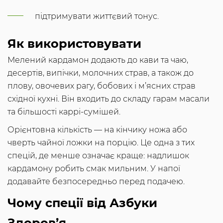
підтримувати життєвий тонус.
Як використовувати
Мелений кардамон додають до кави та чаю,
десертів, випічки, молочних страв, а також до
плову, овочевих рагу, бобових і м’ясних страв
східної кухні. Він входить до складу гарам масали
та більшості каррі-сумішей.
Орієнтовна кількість — на кінчику ножа або
чверть чайної ложки на порцію. Це одна з тих
спецій, де менше означає краще: надлишок
кардамону робить смак мильним. У напої
додавайте безпосередньо перед подачею.
Чому спеції від Азбуки
Здоров’я