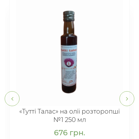
«Тутті Талас» на олії розторопші
№1 250 мл
676
грн.