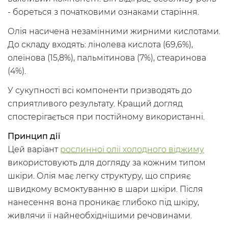
- бореться з початковими ознаками старіння.
Олія насичена незамінними жирними кислотами.
До складу входять: лінолева кислота (69,6%),
олеїнова (15,8%), пальмітинова (7%), стеаринова
(4%).
У сукупності всі компоненти призводять до
сприятливого результату. Кращий догляд
спостерігається при постійному використанні.
Принцип дії
Цей варіант
рослинної олії холодного віджиму
використовують для догляду за кожним типом
шкіри. Олія має легку структуру, що сприяє
швидкому всмоктуванню в шари шкіри. Після
нанесення вона проникає глибоко під шкіру,
живлячи її найнеобхіднішими речовинами.