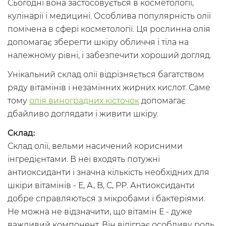
Сьогодні вона застосовується в косметології,
кулінарії і медицині. Особлива популярність олії
помічена в сфері косметології. Ця рослинна олія
допомагає зберегти шкіру обличчя і тіла на
належному рівні, і забезпечити хороший догляд.
Унікальний склад олії відрізняється багатством
ряду вітамінів і незамінних жирних кислот. Саме
тому
олія виноградних кісточок
допомагає
дбайливо доглядати і живити шкіру.
Склад:
Склад олії, вельми насичений корисними
інгредієнтами. В неї входять потужні
антиоксиданти і значна кількість необхідних для
шкіри вітамінів - Е, А, B, C, PP. Антиоксиданти
добре справляються з мікробами і бактеріями.
Не можна не відзначити, що вітамін Е - дуже
важливий компонент. Він відіграє особливу роль