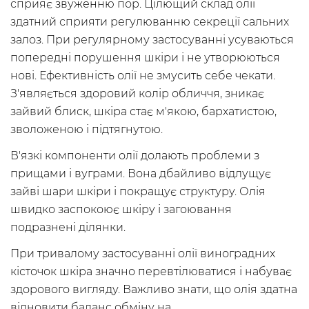
сприяє звуженню пор. Цілющий склад олії
здатний сприяти регулюванню секреції сальних
залоз. При регулярному застосуванні усуваються
попередні порушення шкіри і не утворюються
нові. Ефективність олії не змусить себе чекати.
З'являється здоровий колір обличчя, зникає
зайвий блиск, шкіра стає м'якою, бархатистою,
зволоженою і підтягнутою.
В'язкі компоненти олії долають проблеми з
прищами і вуграми. Вона дбайливо відлущує
зайві шари шкіри і покращує структуру. Олія
швидко заспокоює шкіру і загоювання
подразнені ділянки.
При тривалому застосуванні олії виноградних
кісточок шкіра значно перевтілюватися і набуває
здорового вигляду. Важливо знати, що олія здатна
відновити баланс обміну на