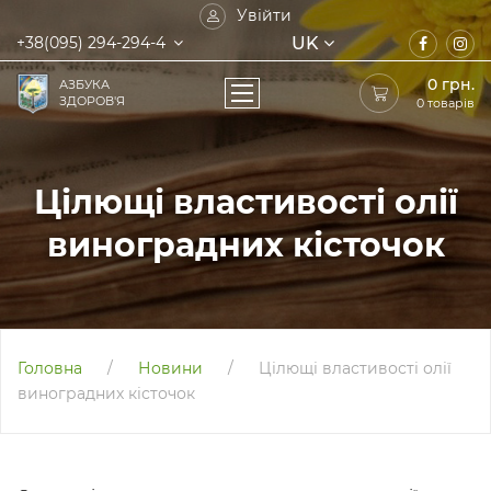
Увійти
UK
+38(095) 294-294-4
0
грн.
АЗБУКА
ЗДОРОВ'Я
0 товарів
Цілющі властивості олії
виноградних кісточок
Головна
/
Новини
/
Цілющі властивості олії
виноградних кісточок