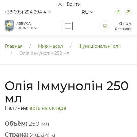
Войти
RU
+38(095) 294-294-4
0
грн.
АЗБУКА
ЗДОРОВЬЯ
0 товаров
Главная
/
Мир масел
/
Функціональні олії
/
Олія Іммунолін 250 мл
Олія Іммунолін 250
мл
Наличие:
есть на складе
Объём:
250 мл
Страна:
Украина