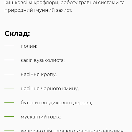
кишкової мікрофлори, роботу травної системи та
природний імунний захист.
Склад:
полин;
касія вузьколиста;
насіння кропу;
насіння чорного кмину;
бутони гвоздикового дерева;
мускатний горіх;
кедрова олія першого холодного віджиму.