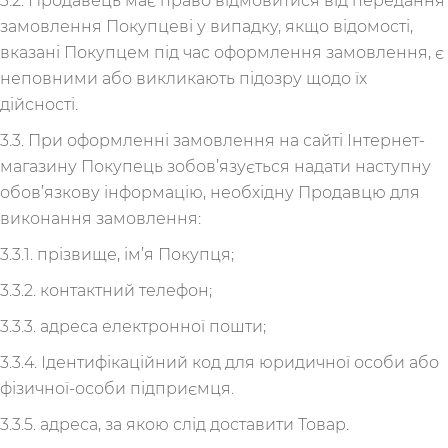
3.2. Продавець має право відмовитися від передання
замовлення Покупцеві у випадку, якщо відомості,
вказані Покупцем під час оформлення замовлення, є
неповними або викликають підозру щодо їх
дійсності.
3.3. При оформленні замовлення на сайті Інтернет-
магазину Покупець зобов’язується надати наступну
обов’язкову інформацію, необхідну Продавцю для
виконання замовлення:
3.3.1. прізвище, ім’я Покупця;
3.3.2. контактний телефон;
3.3.3. адреса електронної пошти;
3.3.4. Ідентифікаційний код для юридичної особи або
фізичної-особи підприємця.
3.3.5. адреса, за якою слід доставити Товар.