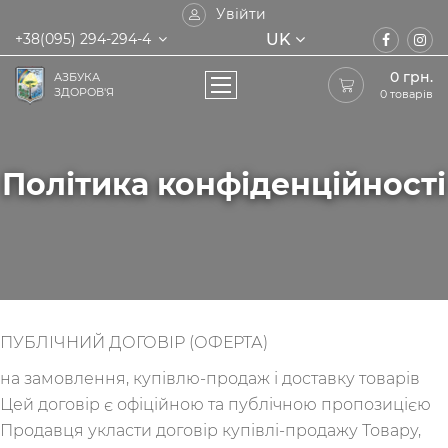
Увійти
UK
+38(095) 294-294-4
0
грн.
АЗБУКА
ЗДОРОВ'Я
0 товарів
Політика конфіденційності
ПУБЛІЧНИЙ ДОГОВІР (ОФЕРТА)
на замовлення, купівлю-продаж і доставку товарів
Цей договір є офіційною та публічною пропозицією
Продавця укласти договір купівлі-продажу Товару,