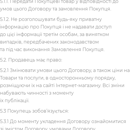
5.1.1. Передати Покупцеві товар у відповідності до
умов цього Договору та замовлення Покупця.
5.1.2. Не розголошувати будь-яку приватну
інформацію про Покупця і не надавати доступ
до цієї інформації третім особам, за винятком
випадків, передбачених законодавством
та під час виконання Замовлення Покупця.
5.2. Продавець має право:
5.2.1 Змінювати умови цього Договору, а також ціни на
Товари та послуги, в односторонньому порядку,
розміщуючи їх на сайті Інтернет-магазину. Всі зміни
набувають чинності з моменту
їх публікації.
5.3 Покупець зобов’язується:
5.3.1 До моменту укладення Договору ознайомитися
зі змістом Договору, умовами Договору