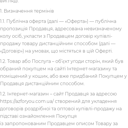
вигляді.
1. Визначення термінів
1.1. Публічна оферта (далі — «Оферта») — публічна
пропозиція Продавця, адресована невизначеному
колу осіб, укласти з Продавцем договір купівлі-
продажу товару дистанційним способом (далі —
«Договір») на умовах, що містяться в цій Оферті.
1.2. Товар або Послуга – об’єкт угоди сторін, який був
обраний покупцем на сайті Інтернет-магазину та
поміщений у кошик, або вже придбаний Покупцем у
Продавця дистанційним способом.
1.2. Інтернет-магазин – сайт Продавця за адресою
https://azforyou.com.ua/ створений для укладення
договорів роздрібної та оптової купівлі-продажу на
підставі ознайомлення Покупця
із запропонованим Продавцем описом Товару за