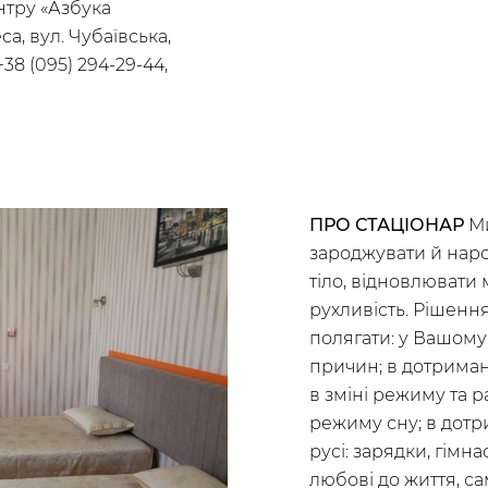
нтру «Азбука
а, вул. Чубаївська,
+38 (095) 294-29-44,
ПРО СТАЦІОНАР
Ми
зароджувати й нар
тіло, відновлювати м
рухливість. Рішенн
полягати: у Вашому
причин; в дотриманн
в зміні режиму та р
режиму сну; в дотр
русі: зарядки, гімна
любові до життя, са