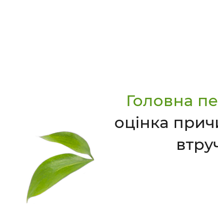
Головна пе
оцінка прич
втру