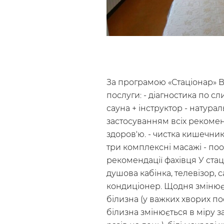
За програмою «Стаціонар» В
послуги: - діагностика по сли
сауна + інструктор - натура
застосуванням всіх рекомен
здоров'ю. - чистка кишечника
три комплексні масажі - по
рекомендації фахівця У стаці
душова кабінка, телевізор, с
кондиціонер. Щодня змінює
білизна (у важких хворих по
білизна змінюється в міру з