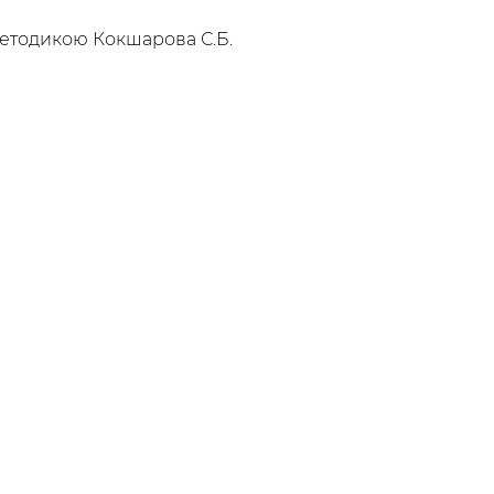
методикою Кокшарова С.Б.