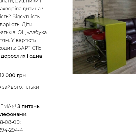
халати, рушники і
ахворіла дитина?
сть? Відсутність
воріють! Діти
атьків. ОЦ «Азбука
тям. У вартість
ходить: ВАРТІСТЬ
 дорослих і одна
12 000 грн
зайвого, тільки
НЕМАЄ!
З питань
телефонами:
8-08-00;
)294-294-4