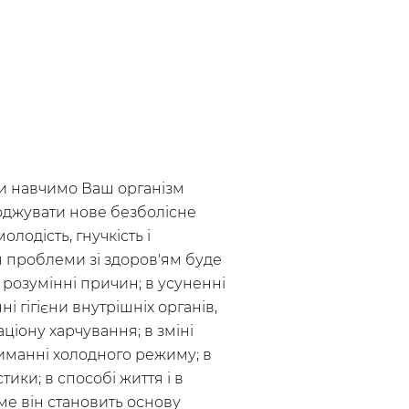
 навчимо Ваш організм
оджувати нове безболісне
олодість, гнучкість і
я проблеми зі здоров'ям буде
 розумінні причин; в усуненні
і гігієни внутрішніх органів,
аціону харчування; в зміні
иманні холодного режиму; в
стики; в способі життя і в
ме він становить основу