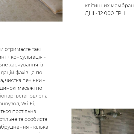
клітинних мембран
ДНІ - 12 000 ГРН
и отримаєте такі
ні + консультація -
льне харчування із
дацій фахівця по
, чистка печінки -
одинокі масажі по
онарі встановлена ​​
анвузол, Wi-Fi,
ться постільна
стільне та особиста
абруднення - кілька