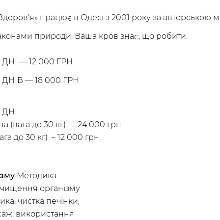
доров'я» працює в Одесі з 2001 року за авторською 
аконами природи, Ваша кров знає, що робити.
ДНІ — 12 000 ГРН
 ДНІВ — 18 000 ГРН
 ДНІ
а (вага до 30 кг) — 24 000 грн
а до 30 кг) – 12 000 грн.
ізму
Методика
очищення організму
ика, чистка печінки,
асаж, використання