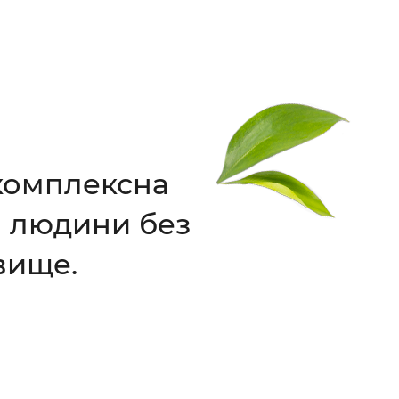
 комплексна
я людини без
вище.