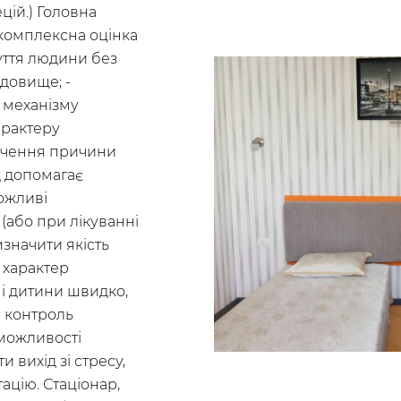
цій.) Головна
 комплексна оцінка
ття людини без
довище; -
 механізму
арактеру
начення причини
д допомагає
ожливі
 (або при лікуванні
значити якість
 характер
 і дитини швидко,
и контроль
 можливості
и вихід зі стресу,
ацію. Стаціонар,