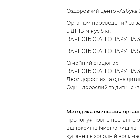
Оздоровчий центр «Азбука З
Організм переведений за з
5 ДНІВ мінус 5 кг.
ВАРТІСТЬ СТАЦІОНАРУ НА 3 
ВАРТІСТЬ СТАЦІОНАРУ НА 5
Сімейний стаціонар
ВАРТІСТЬ СТАЦІОНАРУ НА 3
Двоє дорослих та одна дитин
Один дорослий та дитина (ваг
Методика очищення орган
пропонує повне поетапне 
від токсинів (чистка кишківн
купання в холодній воді, м