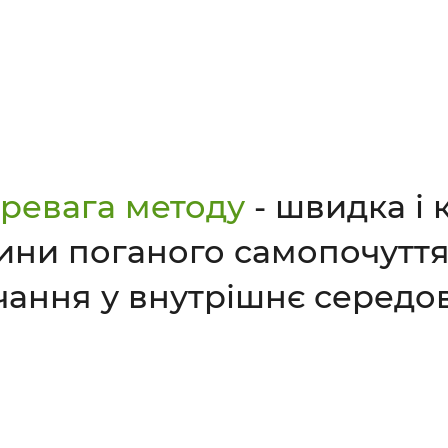
ревага методу
- швидка і
ини поганого самопочутт
чання у внутрішнє середо