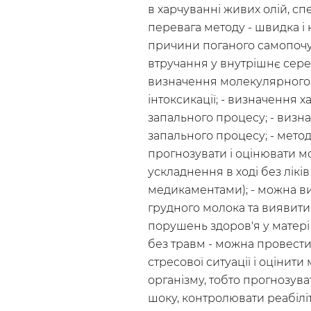
в харчуванні живих олій, спе
перевага методу - швидка і
причини поганого самопочу
втручання у внутрішнє сере
визначення молекулярного
інтоксикації; - визначення х
запального процесу; - виз
запального процесу; - мето
прогнозувати і оцінювати м
ускладнення в ході без ліків
медикаментами); - можна ви
грудного молока та виявити
порушень здоров'я у матері
без травм - можна провест
стресової ситуації і оцінити
організму, тобто прогнозуват
шоку, контролювати реабіліт