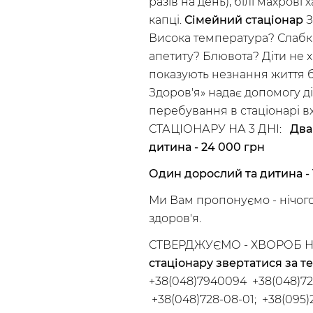
разів на день), білі махрові 
капці.
Сімейний стаціонар
З
Висока температура? Слабкі
апетиту? Блювота? Діти не х
показують незнання життя б
Здоров'я» надає допомогу ді
перебування в стаціонарі в
СТАЦІОНАРУ НА 3 ДНІ:
Два
дитина - 24 000 грн
Один дорослий та дитина - 
Ми Вам пропонуємо - нічого 
здоров'я.
СТВЕРДЖУЄМО - ХВОРОБ 
стаціонару звертатися за 
+38(048)7940094 +38(048)72
+38(048)728-08-01; +38(095