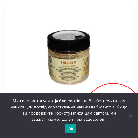
Ми використовуємо файли cookie, щоб забезпечити вам
найкращий досвід користування нашим веб-сайтом. Якщо
Онлайн
ви продовжите користуватися цим сайтом, ми
Імбир мелений 80 г
запис
вважатимемо, що ви ним задоволені.
Ok
125
грн.