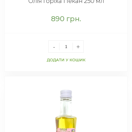
Олія горіха Пекан 250 мл
890
грн.
-
+
ДОДАТИ У КОШИК