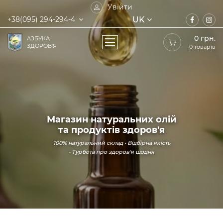
Увійти
UK
+38(095) 294-294-4
0
грн.
АЗБУКА
ЗДОРОВ'Я
0 товарів
Магазин натуральних олій
та продуктів здоров'я
100% натуральний склад • Відбірна якість
• Турбота про здоров'я щодня