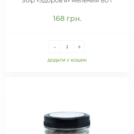
Збір «Здоров’я» мелений 80 г
168
грн.
-
+
ДОДАТИ У КОШИК