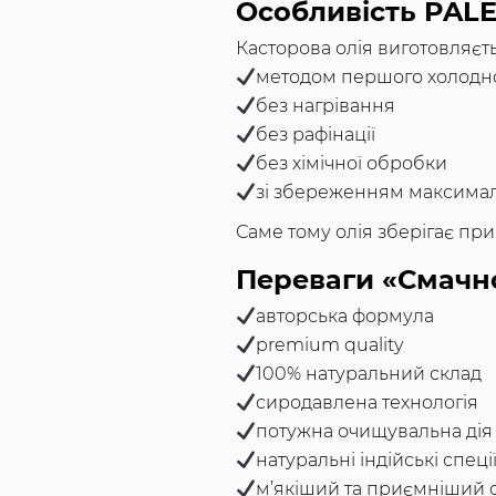
Особливість PAL
Касторова олія виготовляєть
методом першого холодн
без нагрівання
без рафінації
без хімічної обробки
зі збереженням максималь
Саме тому олія зберігає при
Переваги «Смачн
авторська формула
premium quality
100% натуральний склад
сиродавлена технологія
потужна очищувальна дія
натуральні індійські спеці
м’якіший та приємніший 