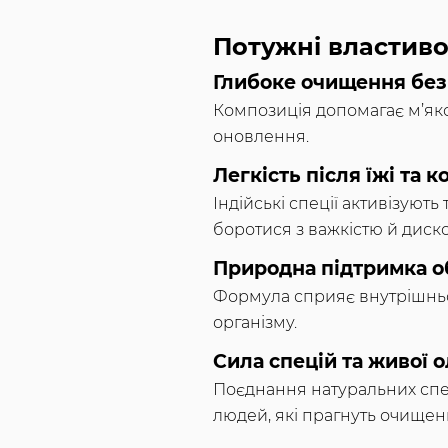
Потужні властиво
Глибоке очищення без
Композиція допомагає м’яко
оновлення.
Легкість після їжі та
Індійські спеції активізую
боротися з важкістю й дис
Природна підтримка о
Формула сприяє внутрішньом
організму.
Сила спецій та живої о
Поєднання натуральних спец
людей, які прагнуть очищенн