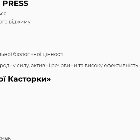
E PRESS
ся:
ого віджиму
ної біологічної цінності
родну силу, активні речовини та високу ефективність.
ої Касторки»
ї
смак