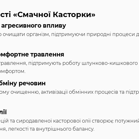
сті «Смачної Касторки»
 агресивного впливу
 очищати організм, підтримуючи природні процеси де
 комфортне травлення
ть травлення, підтримують роботу шлунково-кишкового
комфортом.
бміну речовин
у очищенню, активізації обмінних процесів та підт
лії
ій та сиродавленої касторової олії створює потужни
я, легкості та внутрішнього балансу.