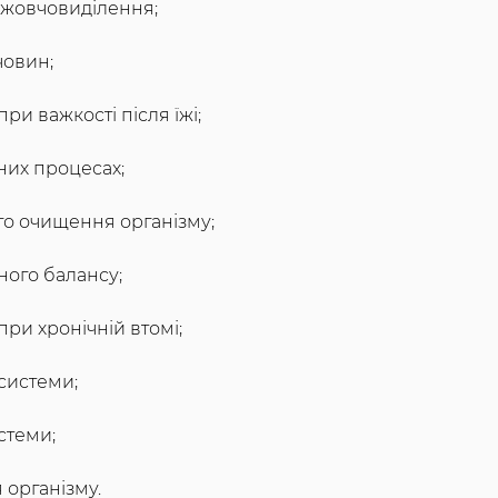
 жовчовиділення;
човин;
ри важкості після їжі;
них процесах;
о очищення організму;
ного балансу;
при хронічній втомі;
системи;
стеми;
 організму.