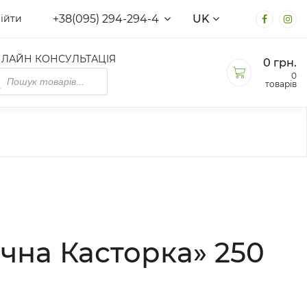
+38(095) 294-294-4
UK
ійти
ЛАЙН КОНСУЛЬТАЦІЯ
0
грн.
ducts
0
rch
товарів
чна Касторка» 250