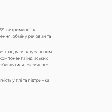
SS, витриманої на
лення, обміну речовин та
вості завдяки натуральним
 компоненти індійських
озбавлятися токсичного
сть у тілі та підтримка