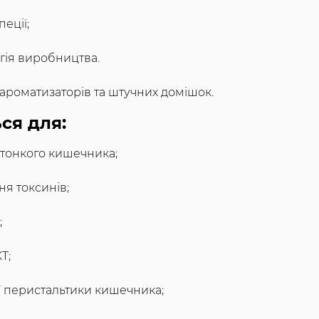
пеції;
гія виробництва.
, ароматизаторів та штучних домішок.
ся для:
тонкого кишечника;
я токсинів;
;
Т;
ї перистальтики кишечника;