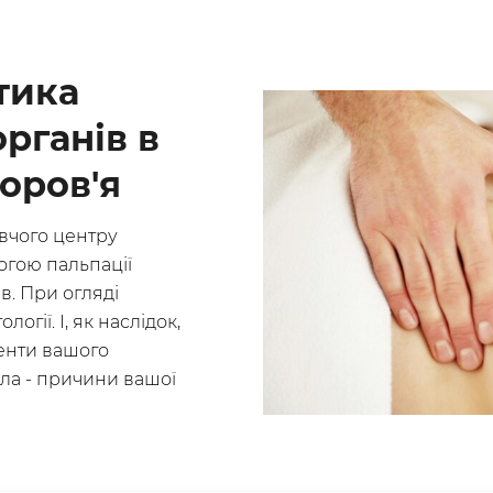
тика
органів в
оров'я
вчого центру
огою пальпації
в. При огляді
огії. І, як наслідок,
енти вашого
іла - причини вашої