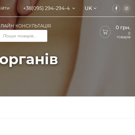
+38(095) 294-294-4
UK
ійти
ЛАЙН КОНСУЛЬТАЦІЯ
0
грн.
ducts
0
rch
товарів
органів