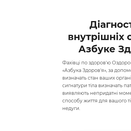
Діагнос
внутрішніх 
Азбуке Зд
Фахівці по здоров'ю Оздоро
«Азбука Здоров'я», за допом
визначать стан ваших органі
сигнатури тіла визначать патол
виявляють непридатні мом
способу життя для вашого т
недуги.