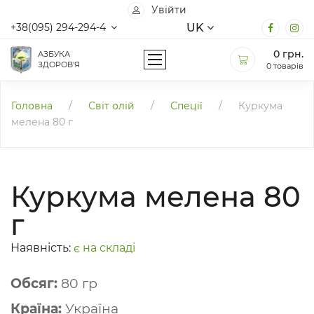
Увійти
UK
+38(095) 294-294-4
0
грн.
АЗБУКА
ЗДОРОВ'Я
0 товарів
Головна
/
Світ олій
/
Спеції
/
Куркума
мелена 80 г
Куркума мелена 80
г
Наявність:
є на складі
Обсяг:
80 гр
Країна:
Україна