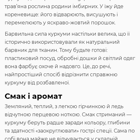
трав’яна рослина родини імбирних. У їжу йде
кореневище: його відварюють, висушують і
перемелюють у яскраво-жовтий порошок.
Барвильна сила куркуми настільки велика, що її
історично використовували як натуральний
барвник для тканин. Тому будьте готові:
пластиковий посуд, обробні дошки й світлий одяг
вона фарбує охоче й надовго. Це, до речі,
найпростіший спосіб відрізнити справжню
куркуму від розбавленої.
Смак і аромат
Земляний, теплий, з легкою гірчинкою й ледь
відчутною перцевою ноткою. Смак стриманий —
куркуму беруть радше заради кольору, глибини
та здатності «заокруглювати» гострі спеції. Сама по
собі вона майже не відчувається у складній