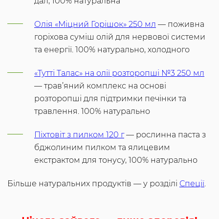
дал, 100% натуральна
Олія «Міцний Горішок» 250 мл
— поживна
горіхова суміш олій для нервової системи
та енергії. 100% натурально, холодного
«Тутті Талас» на олії розторопші №3 250 мл
— трав’яний комплекс на основі
розторопші для підтримки печінки та
травлення. 100% натурально
Піхтовіт з пилком 120 г
— рослинна паста з
бджолиним пилком та ялицевим
екстрактом для тонусу, 100% натурально
Більше натуральних продуктів — у розділі
Спеції
.