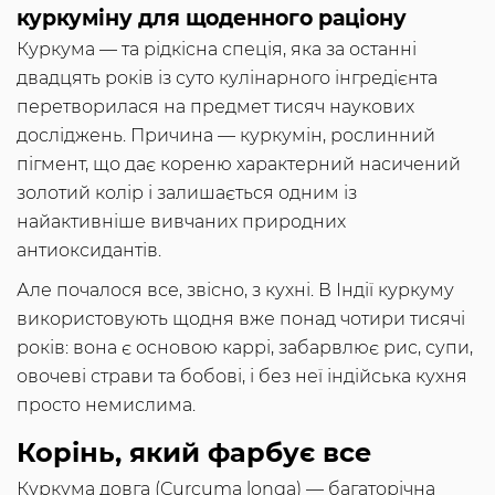
куркуміну для щоденного раціону
Куркума — та рідкісна спеція, яка за останні
двадцять років із суто кулінарного інгредієнта
перетворилася на предмет тисяч наукових
досліджень. Причина — куркумін, рослинний
пігмент, що дає кореню характерний насичений
золотий колір і залишається одним із
найактивніше вивчаних природних
антиоксидантів.
Але почалося все, звісно, з кухні. В Індії куркуму
використовують щодня вже понад чотири тисячі
років: вона є основою каррі, забарвлює рис, супи,
овочеві страви та бобові, і без неї індійська кухня
просто немислима.
Корінь, який фарбує все
Куркума довга (Curcuma longa) — багаторічна