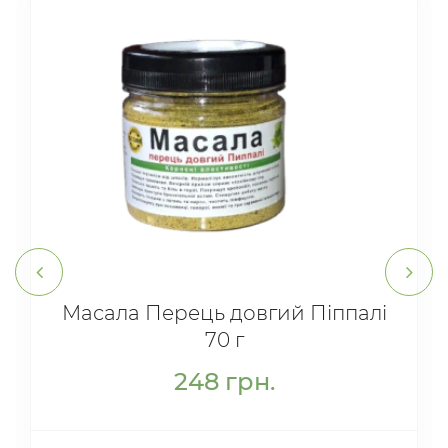
Масала Перець довгий Піппалі
70 г
248
грн.