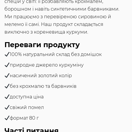
спецій у світі: її розбавляють крохмалем,
борошном і навіть синтетичними барвниками.
Ми працюємо з перевіреною сировиною й
мелемо її самі. Наш продукт складається
виключно з кореневища куркуми.
Переваги продукту
100% натуральний склад без домішок
природне джерело куркуміну
насичений золотий колір
без крохмалю та барвників
доступна ціна
свіжий помел
формат 80 г
Часті питання