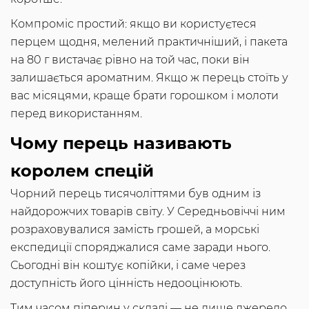
Компроміс простий: якщо ви користуєтеся
перцем щодня, мелений практичніший, і пакета
на 80 г вистачає рівно на той час, поки він
залишається ароматним. Якщо ж перець стоїть у
вас місяцями, краще брати горошком і молоти
перед використанням.
Чому перець називають
королем спецій
Чорний перець тисячоліттями був одним із
найдорожчих товарів світу. У Середньовіччі ним
розраховувалися замість грошей, а морські
експедиції споряджалися саме заради нього.
Сьогодні він коштує копійки, і саме через
доступність його цінність недооцінюють.
Тим часом піперин у складі — не лише джерело