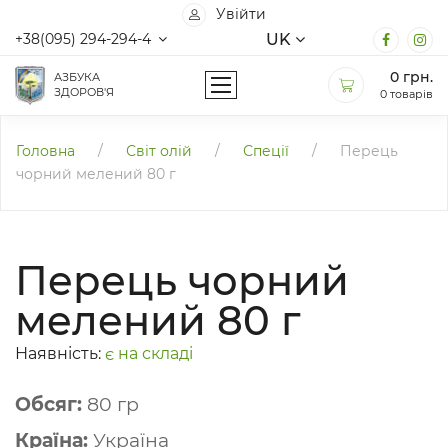
Увійти
UK
+38(095) 294-294-4
0
грн.
АЗБУКА
ЗДОРОВ'Я
0 товарів
Головна
/
Світ олій
/
Спеції
/
Перець
чорний мелений 80 г
Перець чорний
мелений 80 г
Наявність:
є на складі
Обсяг:
80 гр
Країна:
Україна