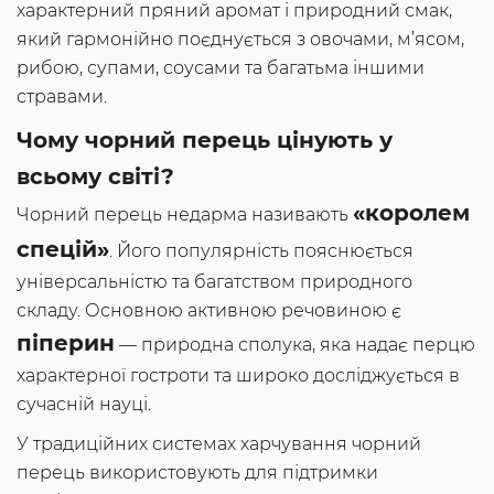
характерний пряний аромат і природний смак,
який гармонійно поєднується з овочами, м’ясом,
рибою, супами, соусами та багатьма іншими
стравами.
Чому чорний перець цінують у
всьому світі?
«королем
Чорний перець недарма називають
спецій»
. Його популярність пояснюється
універсальністю та багатством природного
складу. Основною активною речовиною є
піперин
— природна сполука, яка надає перцю
характерної гостроти та широко досліджується в
сучасній науці.
У традиційних системах харчування чорний
перець використовують для підтримки