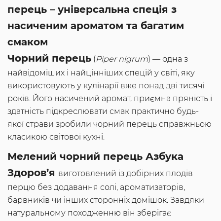
перець – універсальна спеція з
насиченим ароматом та багатим
смаком
Чорний перець
(
Piper nigrum
) — одна з
найвідоміших і найцінніших спецій у світі, яку
використовують у кулінарії вже понад дві тисячі
років. Його насичений аромат, приємна пряність і
здатність підкреслювати смак практично будь-
якої страви зробили чорний перець справжньою
класикою світової кухні.
Мелений чорний перець
Азбука
Здоров’я
виготовлений із добірних плодів
перцю без додавання солі, ароматизаторів,
барвників чи інших сторонніх домішок. Завдяки
натуральному походженню він зберігає