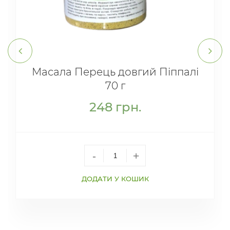
Масала Перець довгий Піппалі
70 г
248
грн.
-
+
ДОДАТИ У КОШИК