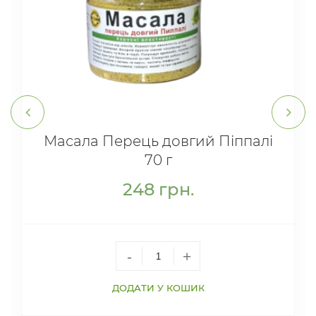
Масала Перець довгий Піппалі
70 г
248
грн.
-
+
ДОДАТИ У КОШИК