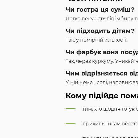
Чи гостра ця суміш?
Легка пекучість від імбиру 
Чи підходить дітям?
Так, у помірній кількості.
Чи фарбує вона посу
Так, через куркуму. Уникайте
Чим відрізняється ві
У ній немає солі, наповнюва
Кому підійде пом
тим, хто щодня готує 
прихильникам вегетар