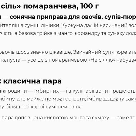
сіль» помаранчева, 100 г
 — сонячна приправа для овочів, супів-пюре
тепліша суміш лінійки. Куркума дає їй насичений зол
ість, а базова трійка з манго, коріандру та сумаху до
 овочів щось значно цікавіше. Звичайний суп-пюре з г
а капуста — усе це з помаранчевою «Не сіллю» набуває
: класична пара
днієї родини — імбирних — і в кулінарії вони працюют
либину, але майже не має гостроти; імбир додає ту саму 
 більшості каррі-сумішей світу.
я пара доповнена кислотою манго та сумаху — саме то