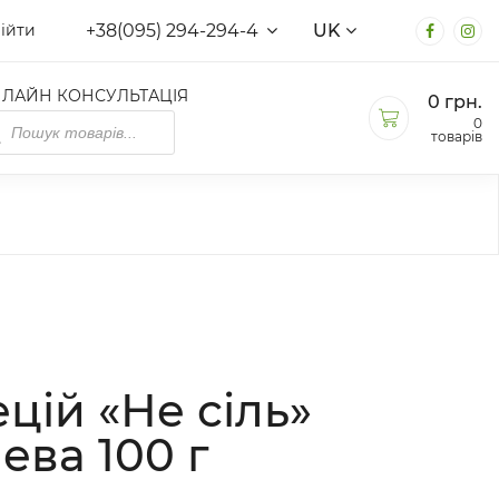
+38(095) 294-294-4
UK
ійти
ЛАЙН КОНСУЛЬТАЦІЯ
0
грн.
ducts
0
rch
товарів
цій «Не сіль»
ева 100 г