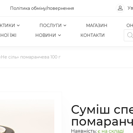
Ув
Політика обміну/повернення
КТИКИ
ПОСЛУГИ
МАГАЗИН
ОН
Pro
НОЇ ЇЖІ
НОВИНИ
КОНТАКТИ
sea
«Не сіль» помаранчева 100 г
Суміш спе
помаранч
Наявність:
є на складі