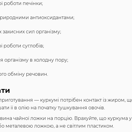
ї роботи печінки;
природними антиоксидантами;
захисних сил організму;
 роботи суглобів;
я організму в холодну пору;
го обміну речовин.
ати
приготування — куркумі потрібен контакт із жиром, 
ти її в олію на початку тушкування овочів.
вина чайної ложки на порцію. Врахуйте, що куркума у
о металевою ложкою, а не світлим пластиком.