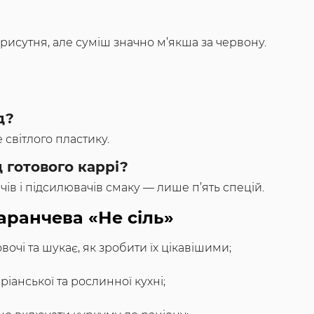
присутня, але суміш значно м’якша за червону.
д?
 світлого пластику.
д готового каррі?
чів і підсилювачів смаку — лише п’ять спецій.
аранчева «Не сіль»
овочі та шукає, як зробити їх цікавішими;
іанської та рослинної кухні;