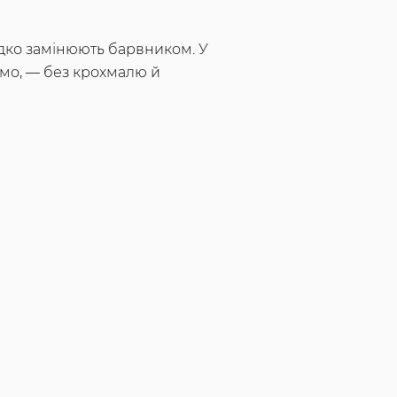
ідко замінюють барвником. У
емо, — без крохмалю й