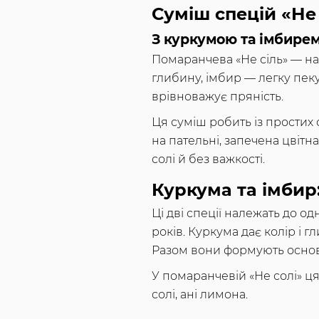
Суміш спецій «Не 
З куркумою та імбирем
Помаранчева «Не сіль» — най
глибину, імбир — легку пекуч
врівноважує пряність.
Ця суміш робить із простих
на пательні, запечена цвітн
солі й без важкості.
Куркума та імбир
Ці дві спеції належать до о
років. Куркума дає колір і г
Разом вони формують основу
У помаранчевій «Не солі» ц
солі, ані лимона.