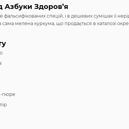
ід Азбуки Здоров’я
е фальсифікованих спецій, і в дешевих сумішах її нер
а сама мелена куркума, що продається в каталозі окр
ту
ію
в
ів-пюре
лір