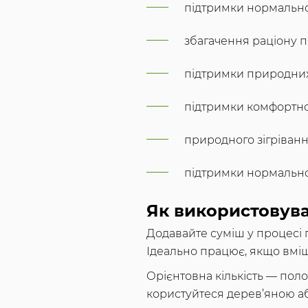
підтримки нормально
збагачення раціону 
підтримки природних 
підтримки комфортної
природного зігріванн
підтримки нормально
Як використовув
Додавайте суміш у процесі 
Ідеально працює, якщо вміша
Орієнтовна кількість — поло
користуйтеся дерев’яною аб