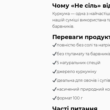
Чому «Не сіль» в
Куркума — одна з найчастіш
нашій суміші використана т
барвників.
Переваги продук
повністю без солі та натр
без глутамату та барвникі
5 натуральних спецій
джерело куркуміну
ідеальна для овочів і суп
насичений природний ко
формат 100 г
Часті питання