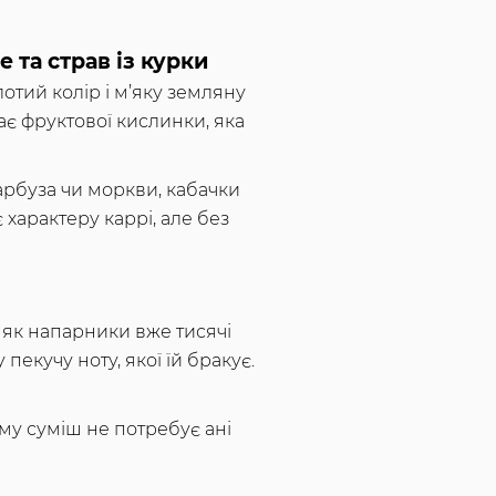
 та страв із курки
отий колір і м’яку земляну
дає фруктової кислинки, яка
арбуза чи моркви, кабачки
 характеру каррі, але без
ь як напарники вже тисячі
пекучу ноту, якої їй бракує.
му суміш не потребує ані