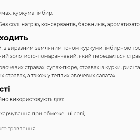
мах, куркума, імбир.
ез солі, натрію, консервантів, барвників, ароматизато
дходить
ий, з виразним земляним тоном куркуми, імбирною го
ий золотисто-помаранчевий, який передається страв
очевих стравах, супах-пюре, стравах із курки, рисі та
х стравах, а також у теплих овочевих салатах.
сті
йно використовують для:
 харчування при обмеженні солі;
го травлення;