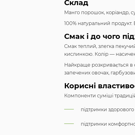
Склад
Манго порошок, коріандр, су
100% натуральний продукт. Б
Смак і до чого пі
Смак теплий, злегка пекуч
кислинкою. Колір — насичен
Найкраще розкривається в ов
запечених овочах, гарбузови
Корисні властиво
Компоненти суміші традиці
підтримки здорового
підтримки комфортно