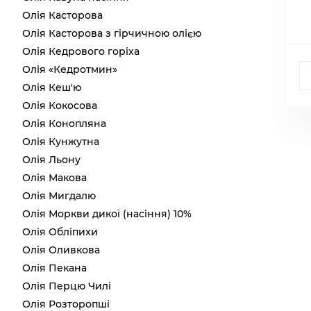
Олія Касторова
Олія Касторова з гірчичною олією
Олія Кедрового горіха
Олія «Кедротмин»
Олія Кеш'ю
Олія Кокосова
Олія Конопляна
Олія Кунжутна
Олія Льону
Олія Макова
Олія Мигдалю
Олія Моркви дикої (насіння) 10%
Олія Обліпихи
Олія Оливкова
Олія Пекана
Олія Перцю Чилі
Олія Розторопші