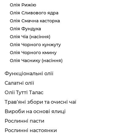
Олія Рижію
Олія Сливового ядра
Олія Смачна касторка
Олія Фундука
Олія Чіа (насіння)
Олія Чорного кунжуту
Олія Чорного кмину
Олія Часнику (насіння)
Функціональні олії
Салатні олії
Олії Тутті Талас
Трав’яні збори та очисні чаї
Вироби на основі ялиці
Рослинні пасти
Рослинні настоянки