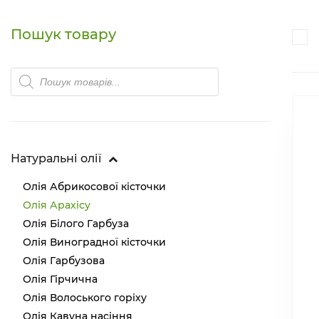
Пошук товару
Products
search
Натуральні олії
Олія Абрикосової кісточки
Олія Арахісу
Олія Білого Гарбуза
Олія Виноградної кісточки
Олія Гарбузова
Олія Гірчична
Олія Волоського горіху
Олія Кавуна насіння