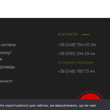
КОНТАКТИ
а оплата
+38 (048) 794 00 94
бміну/
+38 (095) 294 29 44
я
Інтернет-магазин:
дповідь
+38 (048) 783 73 44
йності
Онлайн
те користуватися цим сайтом, ми вважатимемо, що ви ним
запис