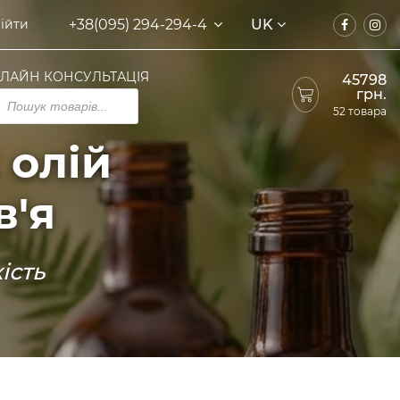
+38(095) 294-294-4
UK
ійти
ЛАЙН КОНСУЛЬТАЦІЯ
45798
грн.
ducts
rch
52 товара
 олій
в'я
ість