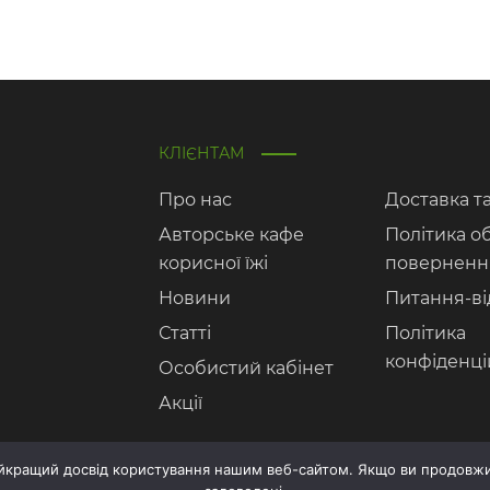
КЛІЄНТАМ
Про нас
Доставка т
Авторське кафе
Політика о
корисної їжі
поверненн
Новини
Питання-ві
Статті
Політика
конфіденці
Особистий кабінет
Акції
айкращий досвід користування нашим веб-сайтом. Якщо ви продовжи