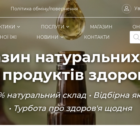
Ув
Політика обміну/повернення
КТИКИ
ПОСЛУГИ
МАГАЗИН
ОН
Pro
ОЇ ЇЖІ
НОВИНИ
КОНТАКТИ
sea
зин натуральних
 продуктів здоро
% натуральний склад • Відбірна як
• Турбота про здоров'я щодня