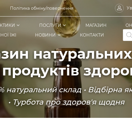
Ув
Політика обміну/повернення
КТИКИ
ПОСЛУГИ
МАГАЗИН
ОН
Pro
НОЇ ЇЖІ
НОВИНИ
КОНТАКТИ
sea
зин натуральних
 продуктів здоро
% натуральний склад • Відбірна як
• Турбота про здоров'я щодня