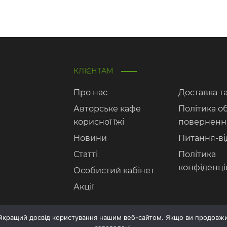
КЛІЄНТАМ
Про нас
Доставка т
Авторське кафе
Політика о
корисної їжі
поверненн
Новини
Питання-ві
Статті
Політика
конфіденці
Особистий кабінет
Акції
айкращий досвід користування нашим веб-сайтом. Якщо ви продовжи