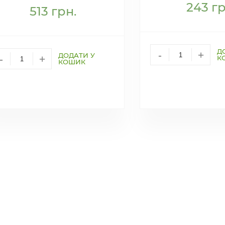
243
гр
513
грн.
Д
-
+
ДОДАТИ У
-
+
К
КОШИК