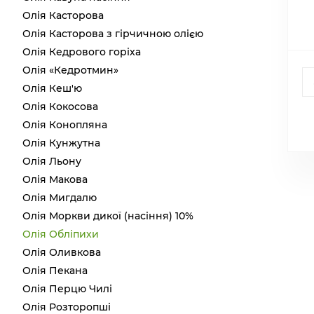
Олія Касторова
Олія Касторова з гірчичною олією
Олія Кедрового горіха
Олія «Кедротмин»
Олія Кеш'ю
Олія Кокосова
Олія Конопляна
Олія Кунжутна
Олія Льону
Олія Макова
Олія Мигдалю
Олія Моркви дикої (насіння) 10%
Олія Обліпихи
Олія Оливкова
Олія Пекана
Олія Перцю Чилі
Олія Розторопші