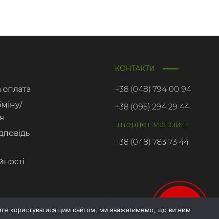
КОНТАКТИ
а оплата
+38 (048) 794 00 94
бміну/
+38 (095) 294 29 44
я
Інтернет-магазин:
дповідь
+38 (048) 783 73 44
йності
Онлайн
те користуватися цим сайтом, ми вважатимемо, що ви ним
запис