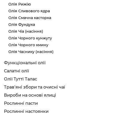
Олія Рижію
Олія Сливового ядра
Олія Смачна касторка
Олія Фундука
Олія Чіа (насіння)
Олія Чорного кунжуту
Олія Чорного кмину
Олія Часнику (насіння)
Функціональні олії
Салатні олії
Олії Тутті Талас
Трав’яні збори та очисні чаї
Вироби на основі ялиці
Рослинні пасти
Рослинні настоянки