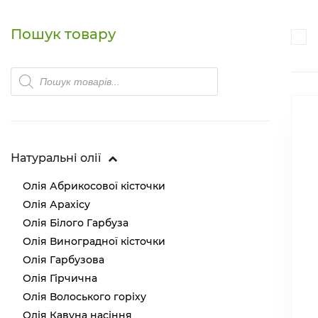
Пошук товару
Products
search
Натуральні олії
Олія Абрикосової кісточки
Олія Арахісу
Олія Білого Гарбуза
Олія Виноградної кісточки
Олія Гарбузова
Олія Гірчична
Олія Волоського горіху
Олія Кавуна насіння