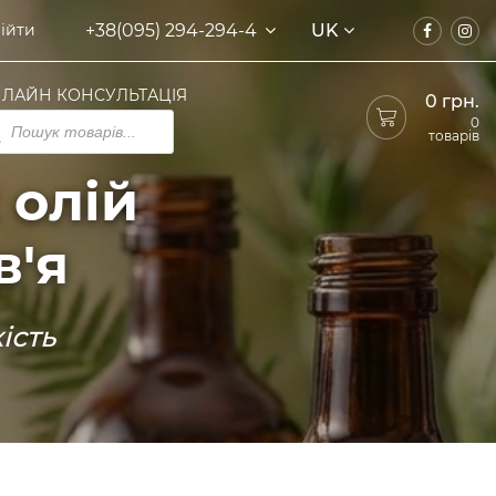
+38(095) 294-294-4
UK
ійти
ЛАЙН КОНСУЛЬТАЦІЯ
0
грн.
ducts
0
rch
товарів
 олій
в'я
ість