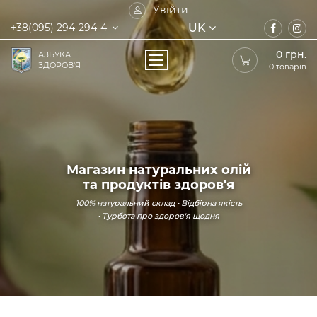
Увійти
UK
+38(095) 294-294-4
0
грн.
АЗБУКА
ЗДОРОВ'Я
0 товарів
Магазин натуральних олій
та продуктів здоров'я
100% натуральний склад • Відбірна якість
• Турбота про здоров'я щодня