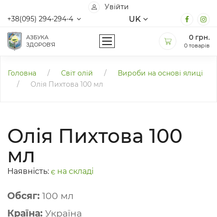
Увійти
UK
+38(095) 294-294-4
0
грн.
АЗБУКА
ЗДОРОВ'Я
0 товарів
Головна
/
Світ олій
/
Вироби на основі ялиці
/
Олія Пихтова 100 мл
Олія Пихтова 100
мл
Наявність:
є на складі
Обсяг:
100 мл
Країна:
Україна