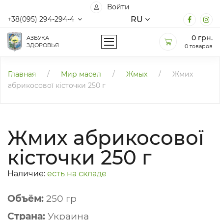
Войти
RU
+38(095) 294-294-4
0
грн.
АЗБУКА
ЗДОРОВЬЯ
0 товаров
Главная
/
Мир масел
/
Жмых
/
Жмих
абрикосової кісточки 250 г
Жмих абрикосової
кісточки 250 г
Наличие:
есть на складе
Объём:
250 гр
Страна:
Украина