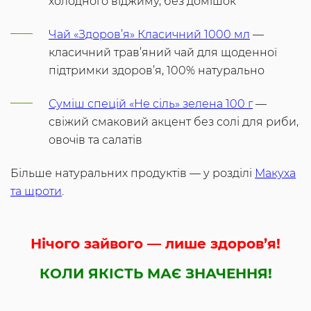
холодного віджиму, без домішок
Чай «Здоров’я» Класичний 1000 мл
—
класичний трав’яний чай для щоденної
підтримки здоров’я, 100% натурально
Суміш спецій «Не сіль» зелена 100 г
—
свіжий смаковий акцент без солі для риби,
овочів та салатів
Більше натуральних продуктів — у розділі
Макуха
та шроти
.
Нічого зайвого — лише здоров’я!
КОЛИ ЯКІСТЬ МАЄ ЗНАЧЕННЯ!