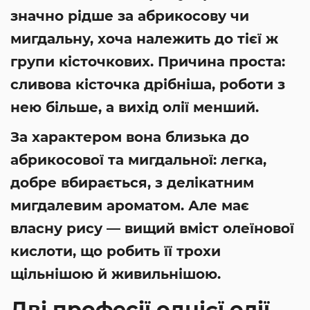
значно рідше за абрикосову чи
мигдальну, хоча належить до тієї ж
групи кісточкових. Причина проста:
сливова кісточка дрібніша, роботи з
нею більше, а вихід олії менший.
За характером вона близька до
абрикосової та мигдальної: легка,
добре вбирається, з делікатним
мигдалевим ароматом. Але має
власну рису — вищий вміст олеїнової
кислоти, що робить її трохи
щільнішою й живильнішою.
Дві професії однієї олії