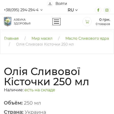
Войти
RU
+38(095) 294-294-4
0
грн.
АЗБУКА
ЗДОРОВЬЯ
0 товаров
Главная
/
Мир масел
/
Масло Сливового ядра
/
Олія Сливової Кісточки 250 мл
Олія Сливової
Кісточки 250 мл
Наличие:
есть на складе
Объём:
250 мл
Страна:
Украина