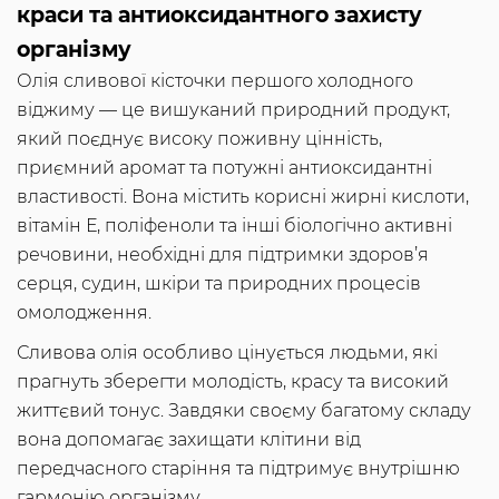
краси та антиоксидантного захисту
організму
Олія сливової кісточки першого холодного
віджиму — це вишуканий природний продукт,
який поєднує високу поживну цінність,
приємний аромат та потужні антиоксидантні
властивості. Вона містить корисні жирні кислоти,
вітамін Е, поліфеноли та інші біологічно активні
речовини, необхідні для підтримки здоров’я
серця, судин, шкіри та природних процесів
омолодження.
Сливова олія особливо цінується людьми, які
прагнуть зберегти молодість, красу та високий
життєвий тонус. Завдяки своєму багатому складу
вона допомагає захищати клітини від
передчасного старіння та підтримує внутрішню
гармонію організму.