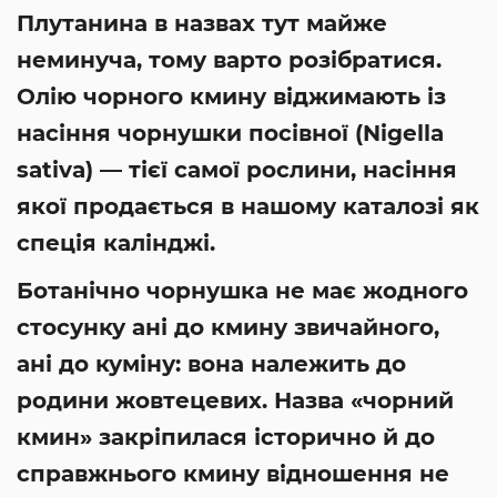
Плутанина в назвах тут майже
неминуча, тому варто розібратися.
Олію чорного кмину віджимають із
насіння чорнушки посівної (Nigella
sativa) — тієї самої рослини, насіння
якої продається в нашому каталозі як
спеція калінджі.
Ботанічно чорнушка не має жодного
стосунку ані до кмину звичайного,
ані до куміну: вона належить до
родини жовтецевих. Назва «чорний
кмин» закріпилася історично й до
справжнього кмину відношення не