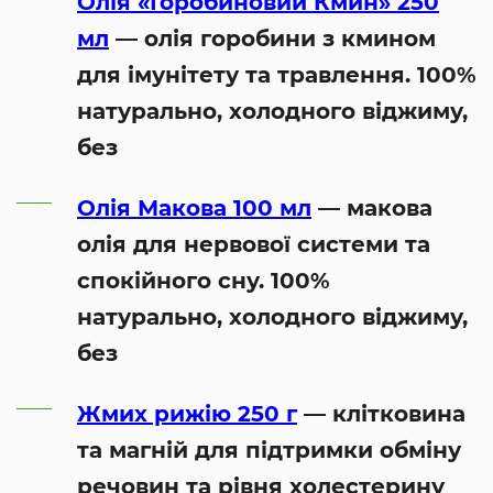
Олія «Горобиновий Кмин» 250
мл
— олія горобини з кмином
для імунітету та травлення. 100%
натурально, холодного віджиму,
без
Олія Макова 100 мл
— макова
олія для нервової системи та
спокійного сну. 100%
натурально, холодного віджиму,
без
Жмих рижію 250 г
— клітковина
та магній для підтримки обміну
речовин та рівня холестерину