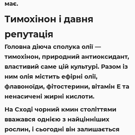
має.
Тимохінон і давня
репутація
Головна діюча сполука олії —
тимохінон, природний антиоксидант,
властивий саме цій культурі. Разом із
ним олія містить ефірні олії,
флавоноїди, фітостерини, вітамін Е та
ненасичені жирні кислоти.
На Сході чорний кмин століттями
вважався однією з найцінніших
рослин, і сьогодні він залишається