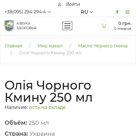
Войти
RU
+38(095) 294-294-4
0
грн.
АЗБУКА
ЗДОРОВЬЯ
0 товаров
Главная
/
Мир масел
/
Масло Черного тмина
/
Олія Чорного Кмину 250 мл
Олія Чорного
Кмину 250 мл
Наличие:
есть на складе
Объём:
250 мл
Страна:
Украина