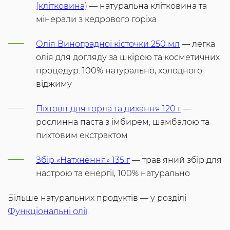
(клітковина)
— натуральна клітковина та
мінерали з кедрового горіха
Олія Виноградної кісточки 250 мл
— легка
олія для догляду за шкірою та косметичних
процедур. 100% натурально, холодного
віджиму
Піхтовіт для горла та дихання 120 г
—
рослинна паста з імбирем, шамбалою та
пихтовим екстрактом
Збір «Натхнення» 135 г
— трав’яний збір для
настрою та енергії, 100% натурально
Більше натуральних продуктів — у розділі
Функціональні олії
.