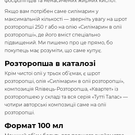
фосфоліпідів та ненасичених жирних кислот.
Якщо вам потрібен саме силімарин у
максимальній кількості — зверніть увагу на шрот
розторопші 250 г або на олію «Силімарин в олії
розторопші», де його вміст спеціально
підвищений. Ми пишемо про це прямо, бо
покупець має розуміти, що саме купує.
Розторопша в каталозі
Крім чистої олії у трьох об’ємах, є шрот
розторопші, олія «Силімарин в олії розторопші»,
композиція Ялівець-Розторопша, «Квартет» із
розторопшею у складі та вся серія «Тутті Талас» —
чотири авторські композиції саме на олії
розторопші.
Формат 100 мл