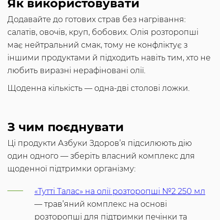
Як використовувати
Додавайте до готових страв без нагрівання:
салатів, овочів, круп, бобових. Олія розторопші
має нейтральний смак, тому не конфліктує з
іншими продуктами й підходить навіть тим, хто не
любить виразні нерафіновані олії.
Щоденна кількість — одна-дві столові ложки.
З чим поєднувати
Ці продукти Азбуки Здоров’я підсилюють дію
один одного — зберіть власний комплекс для
щоденної підтримки організму:
«Тутті Талас» на олії розторопші №2 250 мл
— трав’яний комплекс на основі
розторопші для підтримки печінки та