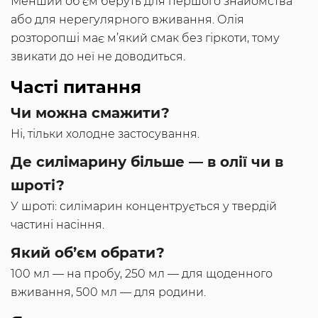
Менший об’єм беруть для першого знайомства
або для нерегулярного вживання. Олія
розторопші має м’який смак без гіркоти, тому
звикати до неї не доводиться.
Часті питання
Чи можна смажити?
Ні, тільки холодне застосування.
Де силімарину більше — в олії чи в
шроті?
У шроті: силімарин концентрується у твердій
частині насіння.
Який об’єм обрати?
100 мл — на пробу, 250 мл — для щоденного
вживання, 500 мл — для родини.