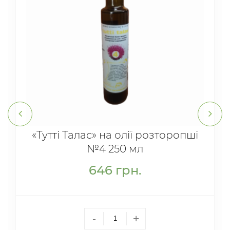
«Тутті Талас» на олії розторопші
№4 250 мл
646
грн.
-
+