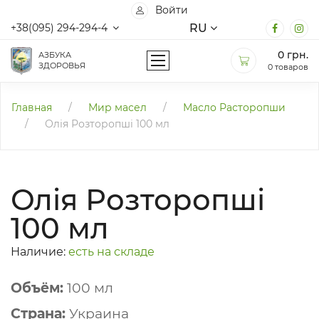
Войти
RU
+38(095) 294-294-4
0
грн.
АЗБУКА
ЗДОРОВЬЯ
0 товаров
Главная
/
Мир масел
/
Масло Расторопши
/
Олія Розторопші 100 мл
Олія Розторопші
100 мл
Наличие:
есть на складе
Объём:
100 мл
Страна:
Украина