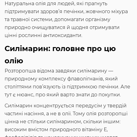
Натуральна олія для людей, які прагнуть
підтримувати здоров’я печінки, жовчного міхура
та травної системи, допомагати організму
природно очищуватися й щодня отримувати
цінні рослинні антиоксиданти.
Силімарин: головне про цю
олію
Розторопша відома завдяки силімарину —
природному комплексу флаволігнанів, який
століттями пов’язують із підтримкою печінки. Але
тут є нюанс, про який варто знати до покупки.
Силімарин концентрується передусім у твердій
частині насіння, а не в олії. Тому олія розторопші
цінна не стільки силімарином, скільки іншим:
високим вмістом природного вітаміну Е,