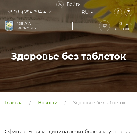
Войти
RU
+38(095) 294-294-4
0
грн.
АЗБУКА
ЗДОРОВЬЯ
0 товаров
Здоровье без таблеток
Главная
/
Новости
/
Здоровье без таблеток
Официальная медицина лечит болезни, устраняя