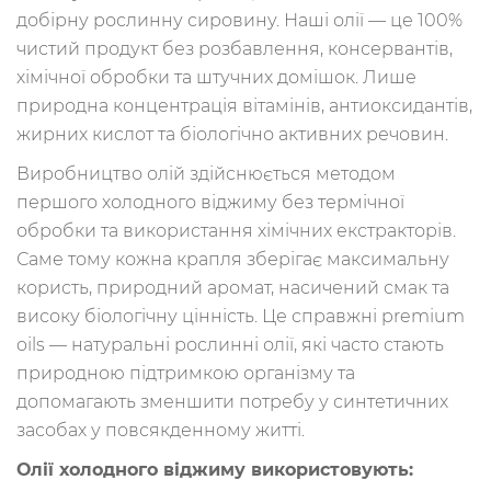
добірну рослинну сировину. Наші олії — це 100%
чистий продукт без розбавлення, консервантів,
хімічної обробки та штучних домішок. Лише
природна концентрація вітамінів, антиоксидантів,
жирних кислот та біологічно активних речовин.
Виробництво олій здійснюється методом
першого холодного віджиму без термічної
обробки та використання хімічних екстракторів.
Саме тому кожна крапля зберігає максимальну
користь, природний аромат, насичений смак та
високу біологічну цінність. Це справжні premium
oils — натуральні рослинні олії, які часто стають
природною підтримкою організму та
допомагають зменшити потребу у синтетичних
засобах у повсякденному житті.
Олії холодного віджиму використовують: