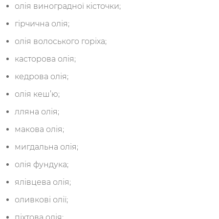
олія виноградної кісточки;
гірчична олія;
олія волоського горіха;
касторова олія;
кедрова олія;
олія кеш’ю;
лляна олія;
макова олія;
мигдальна олія;
олія фундука;
ялівцева олія;
оливкові олії;
піхтова олія;