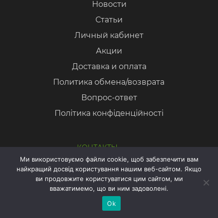
Новости
Статьи
Личный кабинет
Акции
Доставка и оплата
Политика обмена/возврата
Вопрос-ответ
Політика конфіденційності
КОНТАКТЫ
Ми використовуємо файли cookie, щоб забезпечити вам
+38 (048) 794 00 94
найкращий досвід користування нашим веб-сайтом. Якщо
Онлайн
ви продовжите користуватися цим сайтом, ми
запис
+38 (095) 294 29 44
вважатимемо, що ви ним задоволені.
Интернет магазин:
Ok