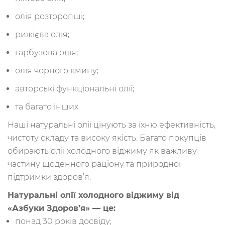
олія розторопші;
рижієва олія;
гарбузова олія;
олія чорного кмину;
авторські функціональні олії;
та багато інших
Наші натуральні олії цінують за їхню ефективність,
чистоту складу та високу якість. Багато покупців
обирають олії холодного віджиму як важливу
частину щоденного раціону та природної
підтримки здоров’я.
Натуральні олії холодного віджиму від
«Азбуки Здоров’я» — це:
понад 30 років досвіду;