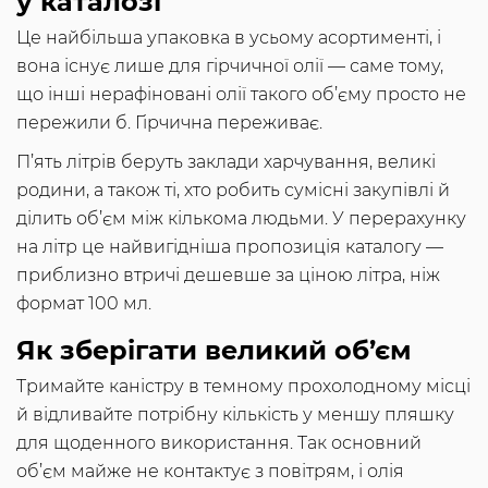
у каталозі
Це найбільша упаковка в усьому асортименті, і
вона існує лише для гірчичної олії — саме тому,
що інші нерафіновані олії такого об’єму просто не
пережили б. Гірчична переживає.
П’ять літрів беруть заклади харчування, великі
родини, а також ті, хто робить сумісні закупівлі й
ділить об’єм між кількома людьми. У перерахунку
на літр це найвигідніша пропозиція каталогу —
приблизно втричі дешевше за ціною літра, ніж
формат 100 мл.
Як зберігати великий об’єм
Тримайте каністру в темному прохолодному місці
й відливайте потрібну кількість у меншу пляшку
для щоденного використання. Так основний
об’єм майже не контактує з повітрям, і олія