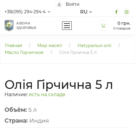
Войти
RU
+38(095) 294-294-4
0
грн.
АЗБУКА
ЗДОРОВЬЯ
0 товаров
Главная
/
Мир масел
/
Натуральні олії
/
Масло Горчичное
/
Олія Гірчична 5 л
Олія Гірчична 5 л
Наличие:
есть на складе
Объём:
5 л
Страна:
Индия