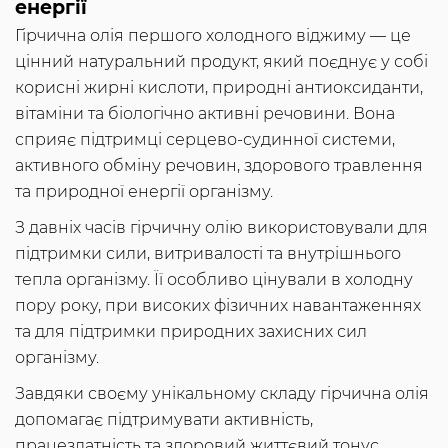
енергії
Гірчична олія першого холодного віджиму — це
цінний натуральний продукт, який поєднує у собі
корисні жирні кислоти, природні антиоксиданти,
вітаміни та біологічно активні речовини. Вона
сприяє підтримці серцево-судинної системи,
активного обміну речовин, здорового травлення
та природної енергії організму.
З давніх часів гірчичну олію використовували для
підтримки сили, витривалості та внутрішнього
тепла організму. Її особливо цінували в холодну
пору року, при високих фізичних навантаженнях
та для підтримки природних захисних сил
організму.
Завдяки своєму унікальному складу гірчична олія
допомагає підтримувати активність,
працездатність та здоровий життєвий тонус.