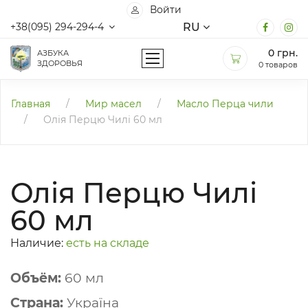
Войти
RU
+38(095) 294-294-4
0
грн.
АЗБУКА
ЗДОРОВЬЯ
0 товаров
Главная
/
Мир масел
/
Масло Перца чили
/
Олія Перцю Чилі 60 мл
Олія Перцю Чилі
60 мл
Наличие:
есть на складе
Объём:
60 мл
Страна:
Україна