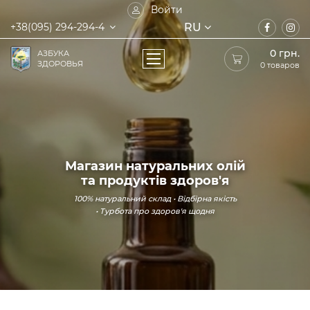
Войти
RU
+38(095) 294-294-4
0
грн.
АЗБУКА
ЗДОРОВЬЯ
0 товаров
Магазин натуральних олій
та продуктів здоров'я
100% натуральний склад • Відбірна якість
• Турбота про здоров'я щодня