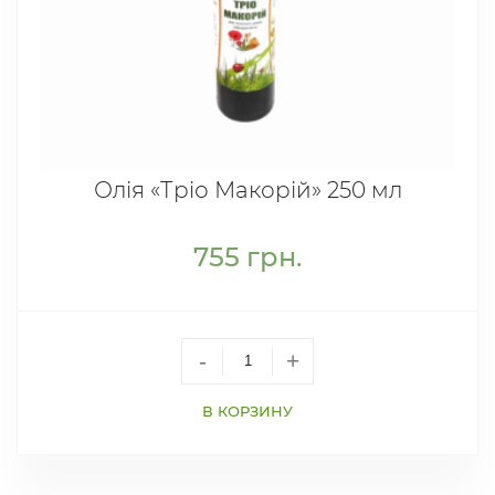
Олія «Трiо Макорій» 250 мл
755
грн.
-
+
В КОРЗИНУ