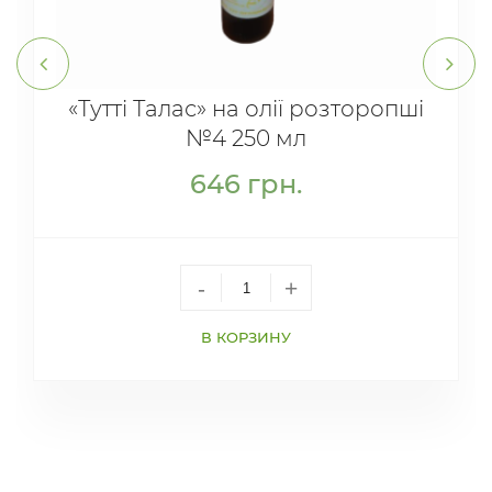
«Тутті Талас» на олії розторопші
№4 250 мл
646
грн.
-
+
В КОРЗИНУ