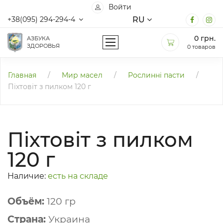
Войти
RU
+38(095) 294-294-4
0
грн.
АЗБУКА
ЗДОРОВЬЯ
0 товаров
Главная
/
Мир масел
/
Рослинні пасти
/
Піхтовіт з пилком 120 г
Піхтовіт з пилком
120 г
Наличие:
есть на складе
Объём:
120 гр
Страна:
Украина