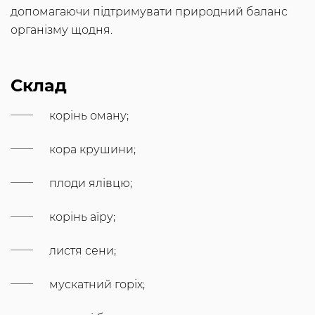
допомагаючи підтримувати природний баланс
організму щодня.
Склад
корінь оману;
кора крушини;
плоди ялівцю;
корінь аїру;
листя сени;
мускатний горіх;