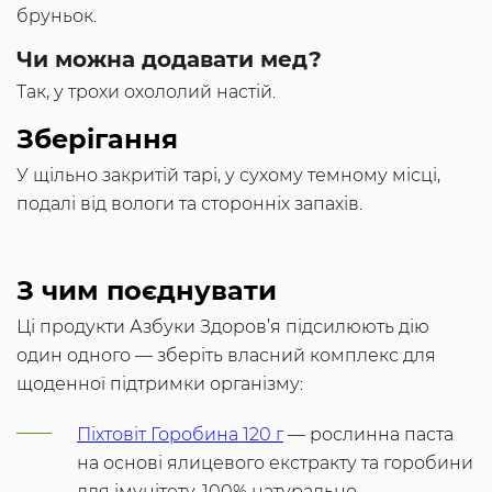
бруньок.
Чи можна додавати мед?
Так, у трохи охололий настій.
Зберігання
У щільно закритій тарі, у сухому темному місці,
подалі від вологи та сторонніх запахів.
З чим поєднувати
Ці продукти Азбуки Здоров’я підсилюють дію
один одного — зберіть власний комплекс для
щоденної підтримки організму:
Піхтовіт Горобина 120 г
— рослинна паста
на основі ялицевого екстракту та горобини
для імунітету, 100% натурально