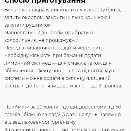
Спосіб приготування
Весь пакет відразу висипати в 3-х літрову банку,
залити окропом, закрити щільно кришкою і
закутати рушником.
Наполягати 1-2 дні, потім прибрати в
холодильник, не проціджуючи.
Перед вживанням процідити через сито
необхідну кількість, при бажанні додати
лимонний сік і мед — для смаку, а також для
збільшення ефекту чищення та підняття імунної
системи можна додати в склянку ялицевий
екстракт до 1 ст.л., ялицеве ​​масло — до 3 крапель.
Приймати за 20 хвилин до їди, дорослому від 50
грамів і більше за раз/2-3 рази на день. Залежно
від зашлакованості організму.
За наявності запорів — можете сміливо починати