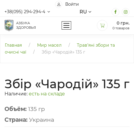
Войти
RU
+38(095) 294-294-4
0
грн.
АЗБУКА
ЗДОРОВЬЯ
0 товаров
Главная
/
Мир масел
/
Трав’яні збори та
очисні чаї
/
Збір «Чародій» 135 г
Збір «Чародій» 135 г
Наличие:
есть на складе
Объём:
135 гр
Страна:
Украина