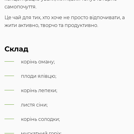
самопочуття.
Це чай для тих, хто хоче не просто відпочивати, а
жити активно, творчо та продуктивно.
Склад
корінь оману;
плоди ялівцю;
корінь лепехи;
листя сіни;
корінь солодки;
мускатний горіх;