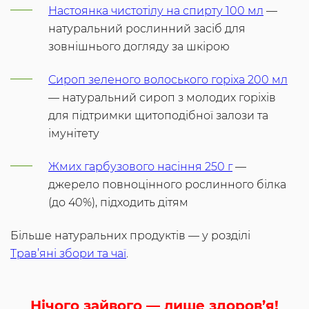
Настоянка чистотілу на спирту 100 мл
—
натуральний рослинний засіб для
зовнішнього догляду за шкірою
Сироп зеленого волоського горіха 200 мл
— натуральний сироп з молодих горіхів
для підтримки щитоподібної залози та
імунітету
Жмих гарбузового насіння 250 г
—
джерело повноцінного рослинного білка
(до 40%), підходить дітям
Більше натуральних продуктів — у розділі
Трав’яні збори та чаї
.
Нічого зайвого — лише здоров’я!