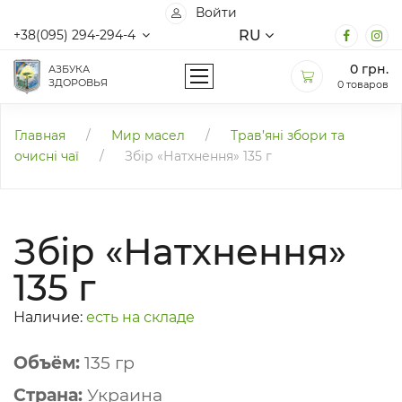
Войти
RU
+38(095) 294-294-4
0
грн.
АЗБУКА
ЗДОРОВЬЯ
0 товаров
Главная
/
Мир масел
/
Трав’яні збори та
очисні чаї
/
Збір «Натхнення» 135 г
Збір «Натхнення»
135 г
Наличие:
есть на складе
Объём:
135 гр
Страна:
Украина