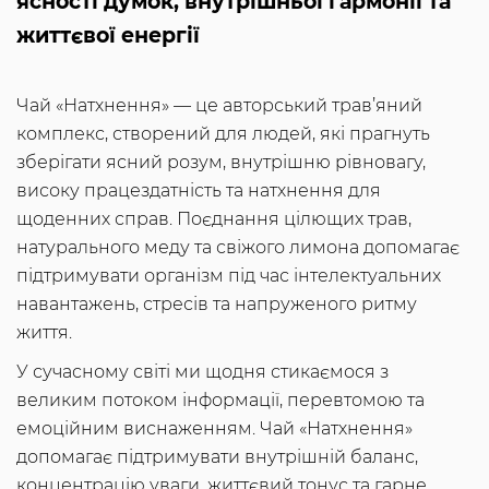
ясності думок, внутрішньої гармонії та
життєвої енергії
Чай «Натхнення» — це авторський трав’яний
комплекс, створений для людей, які прагнуть
зберігати ясний розум, внутрішню рівновагу,
високу працездатність та натхнення для
щоденних справ. Поєднання цілющих трав,
натурального меду та свіжого лимона допомагає
підтримувати організм під час інтелектуальних
навантажень, стресів та напруженого ритму
життя.
У сучасному світі ми щодня стикаємося з
великим потоком інформації, перевтомою та
емоційним виснаженням. Чай «Натхнення»
допомагає підтримувати внутрішній баланс,
концентрацію уваги, життєвий тонус та гарне