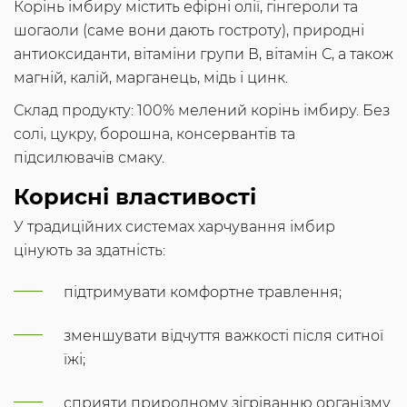
Корінь імбиру містить ефірні олії, гінгероли та
шогаоли (саме вони дають гостроту), природні
антиоксиданти, вітаміни групи В, вітамін С, а також
магній, калій, марганець, мідь і цинк.
Склад продукту: 100% мелений корінь імбиру. Без
солі, цукру, борошна, консервантів та
підсилювачів смаку.
Корисні властивості
У традиційних системах харчування імбир
цінують за здатність:
підтримувати комфортне травлення;
зменшувати відчуття важкості після ситної
їжі;
сприяти природному зігріванню організму