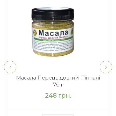
Масала Перець довгий Піппалі
70 г
248
грн.