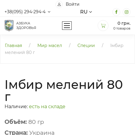
Войти
RU
+38(095) 294-294-4
0
грн.
АЗБУКА
ЗДОРОВЬЯ
0 товаров
Главная
/
Мир масел
/
Специи
/
Імбир
мелений 80 г
Імбир мелений 80
г
Наличие:
есть на складе
Объём:
80 гр
Страна:
Украина