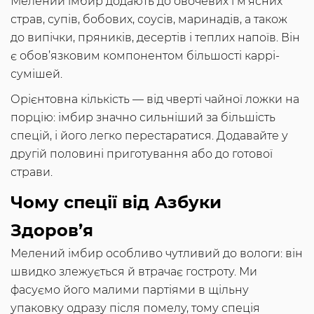
Мелений імбир додають до овочевих і м’ясних
страв, супів, бобових, соусів, маринадів, а також
до випічки, пряників, десертів і теплих напоїв. Він
є обов’язковим компонентом більшості каррі-
сумішей.
Орієнтовна кількість — від чверті чайної ложки на
порцію: імбир значно сильніший за більшість
спецій, і його легко перестаратися. Додавайте у
другій половині приготування або до готової
страви.
Чому спеції від Азбуки
Здоров’я
Мелений імбир особливо чутливий до вологи: він
швидко злежується й втрачає гостроту. Ми
фасуємо його малими партіями в щільну
упаковку одразу після помелу, тому спеція