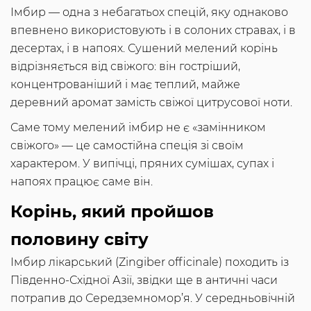
Імбир — одна з небагатьох спецій, яку однаково
впевнено використовують і в солоних стравах, і в
десертах, і в напоях. Сушений мелений корінь
відрізняється від свіжого: він гостріший,
концентрованіший і має теплий, майже
деревний аромат замість свіжої цитрусової ноти.
Саме тому мелений імбир не є «замінником
свіжого» — це самостійна спеція зі своїм
характером. У випічці, пряних сумішах, супах і
напоях працює саме він.
Корінь, який пройшов
половину світу
Імбир лікарський (Zingiber officinale) походить із
Південно-Східної Азії, звідки ще в античні часи
потрапив до Середземномор’я. У середньовічній