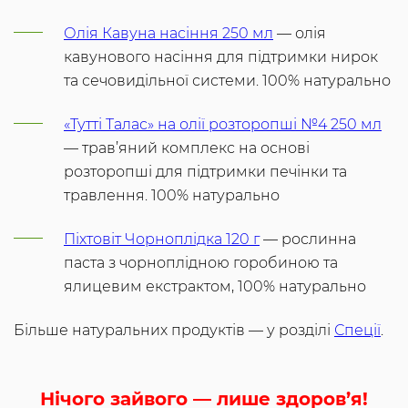
Олія Кавуна насіння 250 мл
— олія
кавунового насіння для підтримки нирок
та сечовидільної системи. 100% натурально
«Тутті Талас» на олії розторопші №4 250 мл
— трав’яний комплекс на основі
розторопші для підтримки печінки та
травлення. 100% натурально
Піхтовіт Чорноплідка 120 г
— рослинна
паста з чорноплідною горобиною та
ялицевим екстрактом, 100% натурально
Більше натуральних продуктів — у розділі
Спеції
.
Нічого зайвого — лише здоров’я!