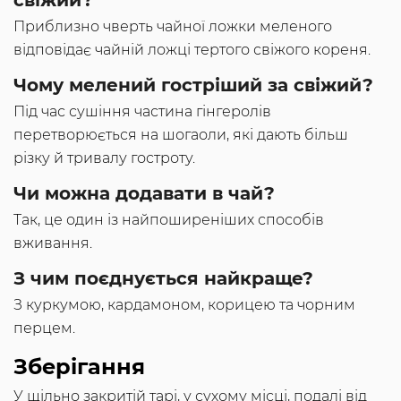
свіжий?
Приблизно чверть чайної ложки меленого
відповідає чайній ложці тертого свіжого кореня.
Чому мелений гостріший за свіжий?
Під час сушіння частина гінгеролів
перетворюється на шогаоли, які дають більш
різку й тривалу гостроту.
Чи можна додавати в чай?
Так, це один із найпоширеніших способів
вживання.
З чим поєднується найкраще?
З куркумою, кардамоном, корицею та чорним
перцем.
Зберігання
У щільно закритій тарі, у сухому місці, подалі від