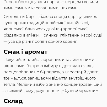
Європі його цінували нарівні з перцем і возили
тими самими караванними шляхами.
Сьогодні імбир — базова спеція одразу кількох
кулінарних традицій: індійської, китайської,
японської, близькосхідної та європейської
різдвяної випічки. Пряники, глінтвейн, каррі, суші
— усе це різні прояви одного кореня.
Смак і аромат
Пекучий, теплий, з деревними та лимонними
відтінками. Гострота імбиру відрізняється від
перцевої: вона не б’є одразу, а наростає й довго
тримається, залишаючи відчуття внутрішнього
тепла. Мелений імбир значно концентрованіший
за свіжий, тому дозування має бути обережним.
Склад