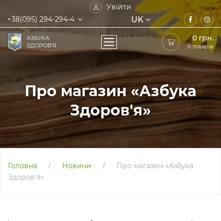
Увійти
UK
+38(095) 294-294-4
0
грн.
АЗБУКА
ЗДОРОВ'Я
0 товарів
Про магазин «Азбука
Здоров'я»
Головна
/
Новини
/
Про магазин «Азбука
Здоров'я»