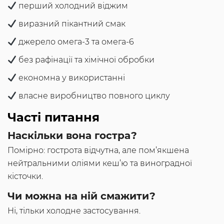
перший холодний віджим
виразний пікантний смак
джерело омега-3 та омега-6
без рафінації та хімічної обробки
економна у використанні
власне виробництво повного циклу
Часті питання
Наскільки вона гостра?
Помірно: гострота відчутна, але пом’якшена
нейтральними оліями кеш’ю та виноградної
кісточки.
Чи можна на ній смажити?
Ні, тільки холодне застосування.