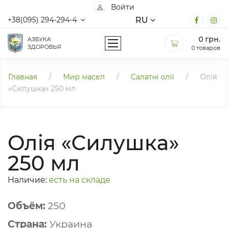
Войти
RU
+38(095) 294-294-4
0
грн.
АЗБУКА
ЗДОРОВЬЯ
0 товаров
Главная
/
Мир масел
/
Салатні олії
/
Олія
«Силушка» 250 мл
Олія «Силушка»
250 мл
Наличие:
есть на складе
Объём:
250
Страна:
Украина