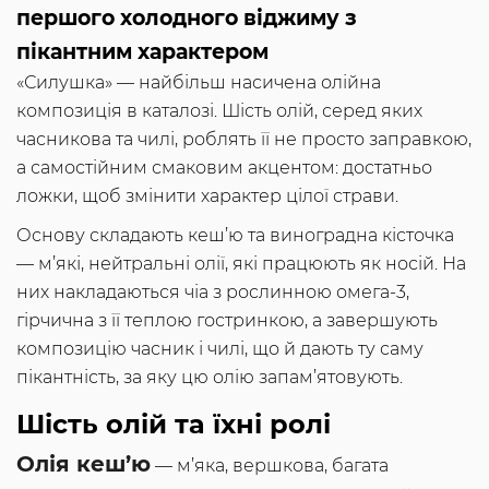
першого холодного віджиму з
пікантним характером
«Силушка» — найбільш насичена олійна
композиція в каталозі. Шість олій, серед яких
часникова та чилі, роблять її не просто заправкою,
а самостійним смаковим акцентом: достатньо
ложки, щоб змінити характер цілої страви.
Основу складають кеш’ю та виноградна кісточка
— м’які, нейтральні олії, які працюють як носій. На
них накладаються чіа з рослинною омега-3,
гірчична з її теплою гостринкою, а завершують
композицію часник і чилі, що й дають ту саму
пікантність, за яку цю олію запам’ятовують.
Шість олій та їхні ролі
Олія кеш’ю
— м’яка, вершкова, багата