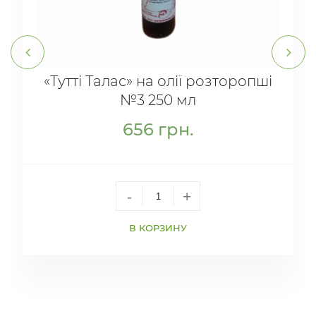
«Тутті Талас» на олії розторопші
№3 250 мл
656
грн.
-
+
В КОРЗИНУ