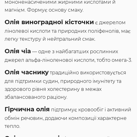
мононенасиченими жирними кислотами й
магнієм. Формує основу смаку.
Олія виноградної кісточки
є джерелом
лінолевої кислоти та природних поліфенолів, має
легку текстуру й нейтральний смак.
Олія чіа
— одне з найбагатших рослинних
джерел альфа-ліноленової кислоти, тобто омега-3.
Олія часнику
традиційно використовується
для підтримки судин, природного імунітету та
здорового рівня холестерину в межах
збалансованого раціону.
Гірчична олія
підтримує кровообіг і активний
обмін речовин, додаючи композиції характерне
тепло.