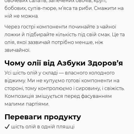
овочевих салатів, запечених овочів, круп,
бобових, супів-пюре, м’яса та риби. Смажити на
ній не можна.
Через гострі компоненти починайте з чайної
ложки й підбирайте кількість під свій смак. Це та
олія, якої зазвичай потрібно менше, ніж
звичайної.
Чому олії від Азбуки Здоров’я
Усі шість олій у складі — власного холодного
віджиму. Ми не купуємо готові компоненти на
стороні, тому контролюємо і сировину, і свіжість.
Композиція змішується перед фасуванням
малими партіями.
Переваги продукту
шість олій в одній пляшці