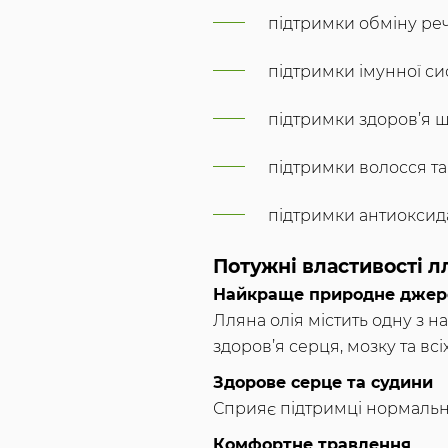
підтримки обміну ре
підтримки імунної си
підтримки здоров’я ш
підтримки волосся та н
підтримки антиоксида
Потужні властивості лл
Найкраще природне джер
Лляна олія містить одну з 
здоров’я серця, мозку та всі
Здорове серце та судини
Сприяє підтримці нормально
Комфортне травлення