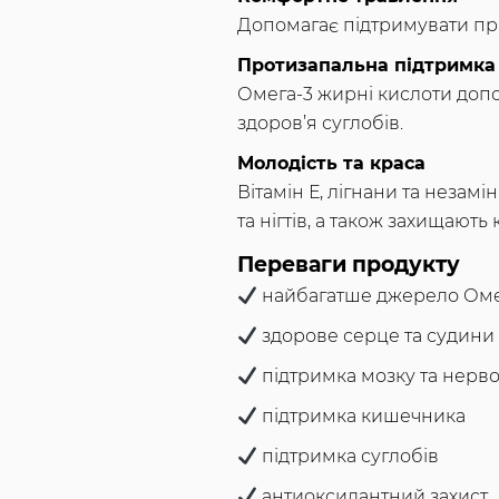
Допомагає підтримувати пр
Протизапальна підтримка
Омега-3 жирні кислоти допо
здоров’я суглобів.
Молодість та краса
Вітамін Е, лігнани та незам
та нігтів, а також захищають
Переваги продукту
найбагатше джерело Оме
здорове серце та судини
підтримка мозку та нерво
підтримка кишечника
підтримка суглобів
антиоксидантний захист