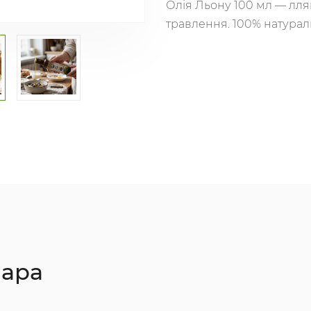
Олія Льону 100 мл — ллян
травлення. 100% натурал
вара