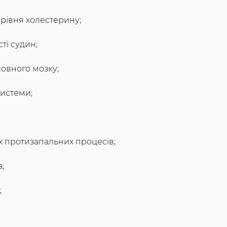
рівня холестерину;
ті судин;
овного мозку;
системи;
 протизапальних процесів;
;
;