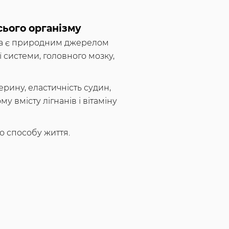
сього організму
яка є природним джерелом
 системи, головного мозку,
рину, еластичність судин,
 вмісту лігнанів і вітаміну
о способу життя.