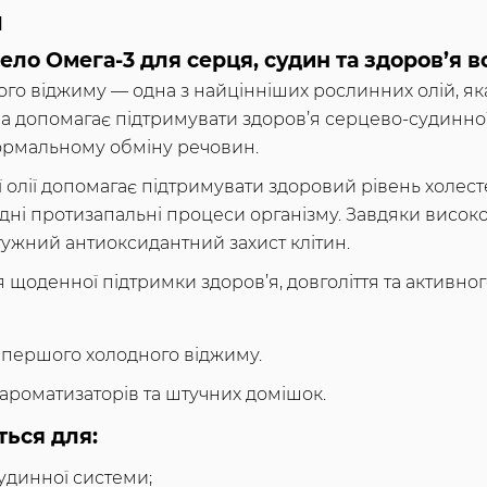
л
ло Омега-3 для серця, судин та здоров’я в
ого віджиму — одна з найцінніших рослинних олій, 
а допомагає підтримувати здоров’я серцево-судинної
нормальному обміну речовин.
олії допомагає підтримувати здоровий рівень холесте
і протизапальні процеси організму. Завдяки високому
тужний антиоксидантний захист клітин.
 щоденної підтримки здоров’я, довголіття та активног
 першого холодного віджиму.
, ароматизаторів та штучних домішок.
ться для:
удинної системи;