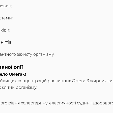
човин;
стеми;
кіри;
ігтів;
нтного захисту організму.
яної олії
ело Омега-3
найвищих концентрацій рослинних Омега-3 жирних кис
х клітин організму.
го рівня холестерину, еластичності судин і здорового