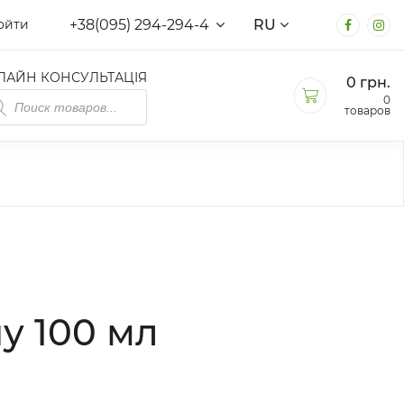
+38(095) 294-294-4
RU
ойти
ЛАЙН КОНСУЛЬТАЦІЯ
0
грн.
иск
0
варов
товаров
у 100 мл