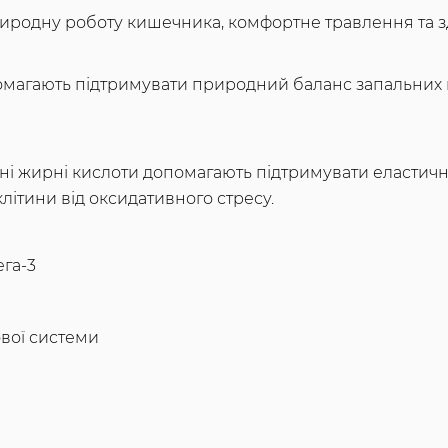
иродну роботу кишечника, комфортне травлення та з
магають підтримувати природний баланс запальних п
інні жирні кислоти допомагають підтримувати еластичн
 клітини від оксидативного стресу.
га-3
вої системи