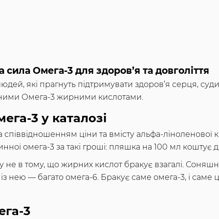
 сила Омега-3 для здоров’я та довголіття
юдей, які прагнуть підтримувати здоров’я серця, судин
нними Омега-3 жирними кислотами.
ега-3 у каталозі
 співвідношенням ціни та вмісту альфа-ліноленової 
инної омега-3 за такі гроші: пляшка на 100 мл коштує
 не в тому, що жирних кислот бракує взагалі. Соняш
 із нею — багато омега-6. Бракує саме омега-3, і саме 
ега-3