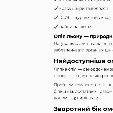
краса шкіри та волосся
100% натуральний склад
найвища якість
Олія льону — природна
Натуральна лляна олія для л
забезпечувати організм ці
Найдоступніша ом
Лляна олія — рекордсмен за
продукт не дає стільки росл
Проблема сучасного раціону
більш ніж достатньо, і разом
допомагає вирівняти.
Зворотний бік ом