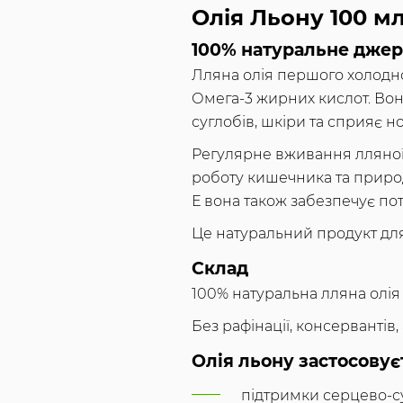
Олія Льону 100 м
100% натуральне джере
Лляна олія першого холодн
Омега-3 жирних кислот. Вон
суглобів, шкіри та сприяє 
Регулярне вживання лляної 
роботу кишечника та природн
Е вона також забезпечує по
Це натуральний продукт для
Склад
100% натуральна лляна олія
Без рафінації, консервантів
Олія льону застосовує
підтримки серцево-с