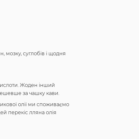
, мозку, суглобів і щодня
кислоти. Жоден інший
 дешевше за чашку кави.
никової олії ми споживаємо
цей перекіс лляна олія