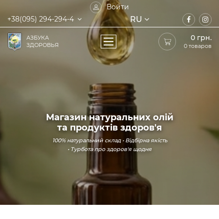
Войти
RU
+38(095) 294-294-4
0
грн.
АЗБУКА
ЗДОРОВЬЯ
0 товаров
Магазин натуральних олій
та продуктів здоров'я
100% натуральний склад • Відбірна якість
• Турбота про здоров'я щодня