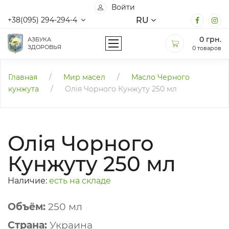
Войти
RU
+38(095) 294-294-4
0
грн.
АЗБУКА
ЗДОРОВЬЯ
0 товаров
Главная
/
Мир масел
/
Масло Черного
кунжута
/
Олія Чорного Кунжуту 250 мл
Олія Чорного
Кунжуту 250 мл
Наличие:
есть на складе
Объём:
250 мл
Страна:
Украина