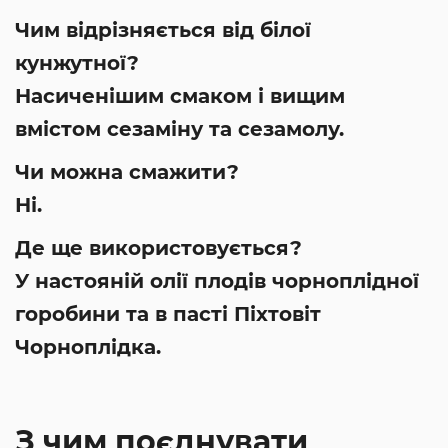
Чим відрізняється від білої
кунжутної?
Насиченішим смаком і вищим
вмістом сезаміну та сезамолу.
Чи можна смажити?
Ні.
Де ще використовується?
У настояній олії плодів чорноплідної
горобини та в пасті Піхтовіт
Чорноплідка.
З чим поєднувати