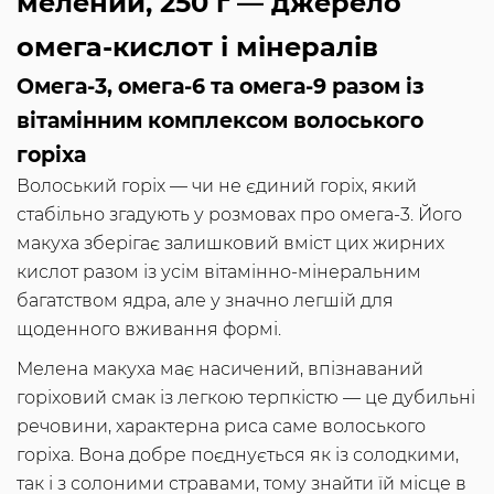
мелений, 250 г — джерело
омега-кислот і мінералів
Омега-3, омега-6 та омега-9 разом із
вітамінним комплексом волоського
горіха
Волоський горіх — чи не єдиний горіх, який
стабільно згадують у розмовах про омега-3. Його
макуха зберігає залишковий вміст цих жирних
кислот разом із усім вітамінно-мінеральним
багатством ядра, але у значно легшій для
щоденного вживання формі.
Мелена макуха має насичений, впізнаваний
горіховий смак із легкою терпкістю — це дубильні
речовини, характерна риса саме волоського
горіха. Вона добре поєднується як із солодкими,
так і з солоними стравами, тому знайти їй місце в