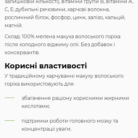
залишковій кількості), вітаміни групи В, вітаміни А,
С, Е; дубильні речовини, харчові волокна,
рослинний білок, фосфор, цинк, залізо, кальцій,
магній.
Склад: 100% мелена макуха волоського горіха
після холодного віджиму олії. Без добавок і
консервантів.
Корисні властивості
У традиційному харчуванні макуху волоського
горіха використовують для:
збагачення раціону корисними жирними
кислотами;
підтримки роботи головного мозку та
концентрації уваги;