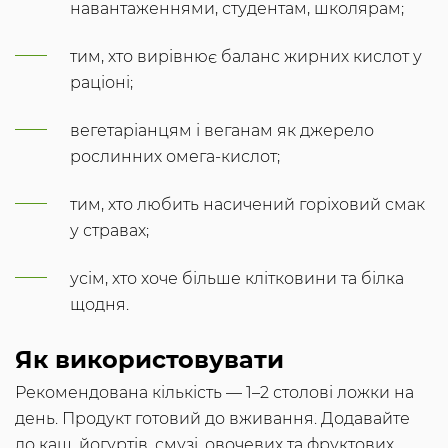
навантаженнями, студентам, школярам;
тим, хто вирівнює баланс жирних кислот у
раціоні;
вегетаріанцям і веганам як джерело
рослинних омега-кислот;
тим, хто любить насичений горіховий смак
у стравах;
усім, хто хоче більше клітковини та білка
щодня.
Як використовувати
Рекомендована кількість — 1–2 столові ложки на
день. Продукт готовий до вживання. Додавайте
до каш, йогуртів, смузі, овочевих та фруктових