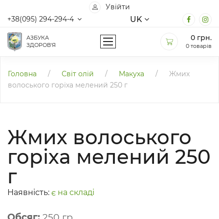
Увійти
UK
+38(095) 294-294-4
0
грн.
АЗБУКА
ЗДОРОВ'Я
0 товарів
Головна
/
Світ олій
/
Макуха
/
Жмих
волоського горіха мелений 250 г
Жмих волоського
горіха мелений 250
г
Наявність:
є на складі
Обсяг:
250 гр