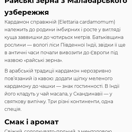
Райські зерна з Малабарського
узбережжя
Кардамон справжній (Elettaria cardamomum)
належить до родини імбирних і росте у вигляді
куща заввишки до чотирьох метрів. Батьківщина
рослини — вологі ліси Південної Індії, звідки її ще
в античні часи почали вивозити до Європи під
назвою «райські зерна».
В арабській традиції кардамон нерозривно
пов’язаний із кавою: додати щіпку меленого
кардамону до чашки — знак гостинності. В Індії
його кладуть у чай масала, у Скандинавії — у
святкову випічку. Три різні континенти, одна
спеція.
Смак і аромат
Свіжий, солодкувато-пряний, з ментоловою