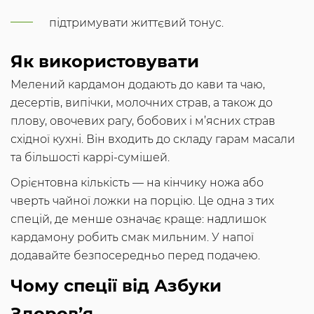
підтримувати життєвий тонус.
Як використовувати
Мелений кардамон додають до кави та чаю,
десертів, випічки, молочних страв, а також до
плову, овочевих рагу, бобових і м’ясних страв
східної кухні. Він входить до складу гарам масали
та більшості каррі-сумішей.
Орієнтовна кількість — на кінчику ножа або
чверть чайної ложки на порцію. Це одна з тих
спецій, де менше означає краще: надлишок
кардамону робить смак мильним. У напої
додавайте безпосередньо перед подачею.
Чому спеції від Азбуки
Здоров’я