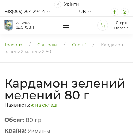
Увійти
UK
+38(095) 294-294-4
0
грн.
АЗБУКА
ЗДОРОВ'Я
0 товарів
Головна
/
Світ олій
/
Спеції
/
Кардамон
зелений мелений 80 г
Кардамон зелений
мелений 80 г
Наявність:
є на складі
Обсяг:
80 гр
Країна:
Україна