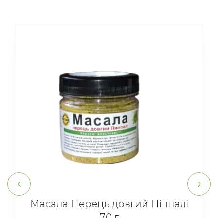
Масала Перець довгий Піппалі
70 г