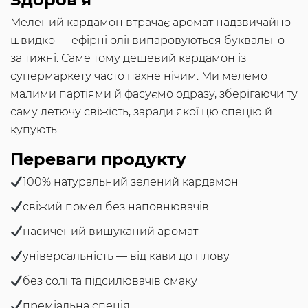
Мелений кардамон втрачає аромат надзвичайно
швидко — ефірні олії випаровуються буквально
за тижні. Саме тому дешевий кардамон із
супермаркету часто пахне нічим. Ми мелемо
малими партіями й фасуємо одразу, зберігаючи ту
саму летючу свіжість, заради якої цю спецію й
купують.
Переваги продукту
100% натуральний зелений кардамон
свіжий помел без наповнювачів
насичений вишуканий аромат
універсальність — від кави до плову
без солі та підсилювачів смаку
преміальна спеція