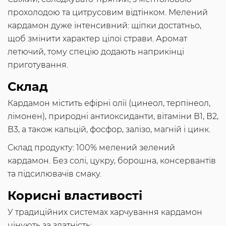
прохолодою та цитрусовим відтінком. Мелений
кардамон дуже інтенсивний: щіпки достатньо,
щоб змінити характер цілої страви. Аромат
летючий, тому спецію додають наприкінці
приготування.
Склад
Кардамон містить ефірні олії (цинеол, терпінеол,
лімонен), природні антиоксиданти, вітаміни В1, В2,
В3, а також кальцій, фосфор, залізо, магній і цинк.
Склад продукту: 100% мелений зелений
кардамон. Без солі, цукру, борошна, консервантів
та підсилювачів смаку.
Корисні властивості
У традиційних системах харчування кардамон
цінують за здатність: