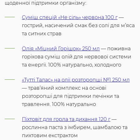
щоденної підтримки організму:
Суміш спецій «Не сіль» червона 100 г
—
гострий, насичений смак без солі для м’яса
та ситних страв
Олія «Міцний Горішок» 250 мл
— поживна
горіхова суміш олій для нервової системи
та енергії. 100% натурально, холодного
«Тутті Талас» на олії розторопші №1 250 мл
— трав’яний комплекс на основі
розторопші для підтримки печінки та
травлення. 100% натурально
Піхтовіт для горла та дихання 120 г
—
рослинна паста з імбирем, шамбалою та
пихтовим екстрактом