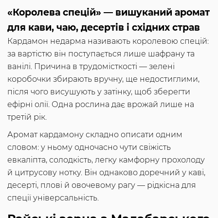
«Королева спецій» — вишуканий аромат
для кави, чаю, десертів і східних страв
Кардамон недарма називають королевою спецій:
за вартістю він поступається лише шафрану та
ванілі. Причина в трудомісткості — зелені
коробочки збирають вручну, ще недостиглими,
після чого висушують у затінку, щоб зберегти
ефірні олії. Одна рослина дає врожай лише на
третій рік.
Аромат кардамону складно описати одним
словом: у ньому одночасно чути свіжість
евкаліпта, солодкість, легку камфорну прохолоду
й цитрусову нотку. Він однаково доречний у каві,
десерті, плові й овочевому рагу — рідкісна для
спеції універсальність.