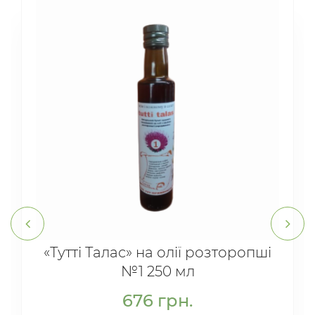
«Тутті Талас» на олії розторопші
№1 250 мл
676
грн.