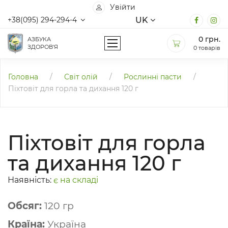
Увійти
UK
+38(095) 294-294-4
0
грн.
АЗБУКА
ЗДОРОВ'Я
0 товарів
Головна
/
Світ олій
/
Рослинні пасти
/
Піхтовіт для горла та дихання 120 г
Піхтовіт для горла
та дихання 120 г
Наявність:
є на складі
Обсяг:
120 гр
Країна:
Україна