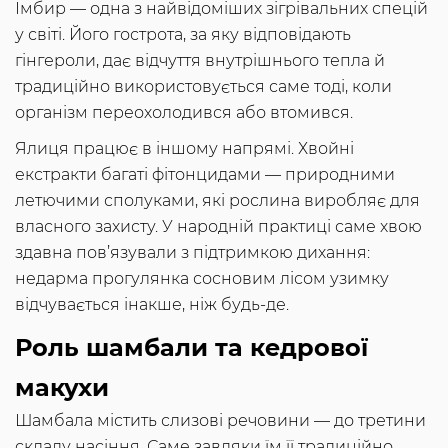
Імбир — одна з найвідоміших зігрівальних спецій
у світі. Його гострота, за яку відповідають
гінгероли, дає відчуття внутрішнього тепла й
традиційно використовується саме тоді, коли
організм переохолодився або втомився.
Ялиця працює в іншому напрямі. Хвойні
екстракти багаті фітонцидами — природними
летючими сполуками, які рослина виробляє для
власного захисту. У народній практиці саме хвою
здавна пов’язували з підтримкою дихання:
недарма прогулянка сосновим лісом узимку
відчувається інакше, ніж будь-де.
Роль шамбали та кедрової
макухи
Шамбала містить слизові речовини — до третини
складу насіння. Саме завдяки їм її традиційно