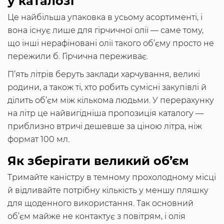
у каталозі
Це найбільша упаковка в усьому асортименті, і
вона існує лише для гірчичної олії — саме тому,
що інші нерафіновані олії такого об’єму просто не
пережили б. Гірчична переживає.
П’ять літрів беруть заклади харчування, великі
родини, а також ті, хто робить сумісні закупівлі й
ділить об’єм між кількома людьми. У перерахунку
на літр це найвигідніша пропозиція каталогу —
приблизно втричі дешевше за ціною літра, ніж
формат 100 мл.
Як зберігати великий об’єм
Тримайте каністру в темному прохолодному місці
й відливайте потрібну кількість у меншу пляшку
для щоденного використання. Так основний
об’єм майже не контактує з повітрям, і олія