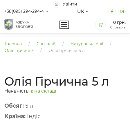
Увійти
UK
+38(095) 294-294-4
0
грн.
АЗБУКА
ЗДОРОВ'Я
0 товарів
Головна
/
Світ олій
/
Натуральні олії
/
Олія Гірчична
/
Олія Гірчична 5 л
Олія Гірчична 5 л
Наявність:
є на складі
Обсяг:
5 л
Країна:
Індія