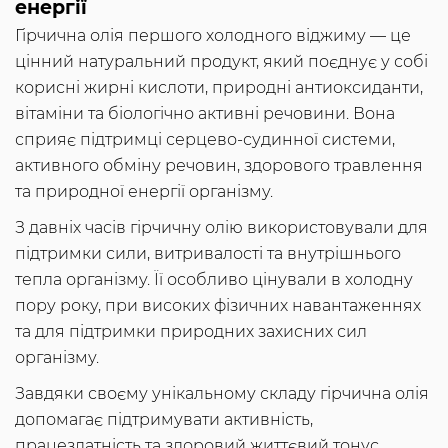
енергії
Гірчична олія першого холодного віджиму — це
цінний натуральний продукт, який поєднує у собі
корисні жирні кислоти, природні антиоксиданти,
вітаміни та біологічно активні речовини. Вона
сприяє підтримці серцево-судинної системи,
активного обміну речовин, здорового травлення
та природної енергії організму.
З давніх часів гірчичну олію використовували для
підтримки сили, витривалості та внутрішнього
тепла організму. Її особливо цінували в холодну
пору року, при високих фізичних навантаженнях
та для підтримки природних захисних сил
організму.
Завдяки своєму унікальному складу гірчична олія
допомагає підтримувати активність,
працездатність та здоровий життєвий тонус.