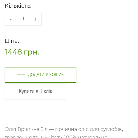
Кількість:
-
+
Ціна:
1448
грн.
ДОДАТИ У КОШИК
Купити в 1 клік
Олія Гірчична 5 л — гірчична олія для суглобів,
травлення та імунітету. 100% натурально,