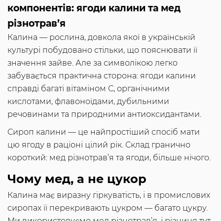
компонентів: ягоди калини та мед
різнотрав’я
Калина — рослина, довкола якої в українській
культурі побудовано стільки, що пояснювати її
значення зайве. Але за символікою легко
забувається практична сторона: ягоди калини
справді багаті вітаміном С, органічними
кислотами, флавоноїдами, дубильними
речовинами та природними антиоксидантами.
Сироп калини — це найпростіший спосіб мати
цю ягоду в раціоні цілий рік. Склад гранично
короткий: мед різнотрав’я та ягоди, більше нічого.
Чому мед, а не цукор
Калина має виразну гіркуватість, і в промислових
сиропах її перекривають цукром — багато цукру.
Ми використовуємо мед різнотрав’я, і різниця тут