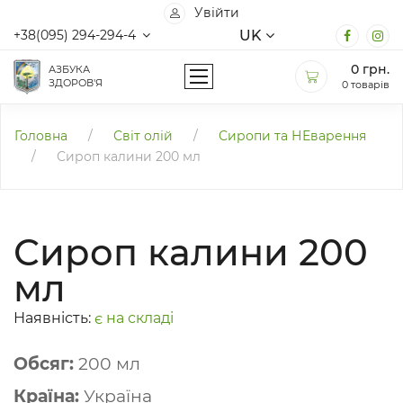
Увійти
UK
+38(095) 294-294-4
0
грн.
АЗБУКА
ЗДОРОВ'Я
0 товарів
Головна
/
Світ олій
/
Сиропи та НЕварення
/
Сироп калини 200 мл
Сироп калини 200
мл
Наявність:
є на складі
Обсяг:
200 мл
Країна:
Україна