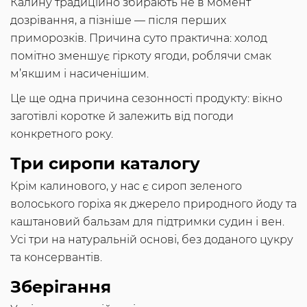
Калину традиційно збирають не в момент
дозрівання, а пізніше — після перших
приморозків. Причина суто практична: холод
помітно зменшує гіркоту ягоди, роблячи смак
м’якшим і насиченішим.
Це ще одна причина сезонності продукту: вікно
заготівлі коротке й залежить від погоди
конкретного року.
Три сиропи каталогу
Крім калинового, у нас є сироп зеленого
волоського горіха як джерело природного йоду та
каштановий бальзам для підтримки судин і вен.
Усі три на натуральній основі, без доданого цукру
та консервантів.
Зберігання