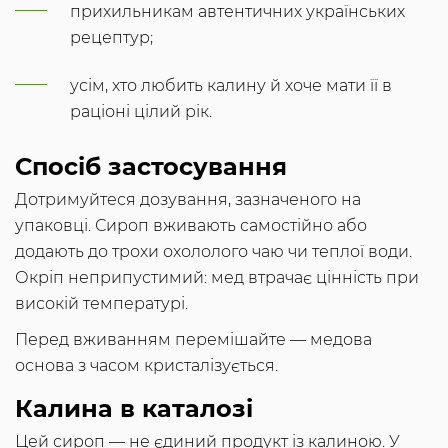
прихильникам автентичних українських
рецептур;
усім, хто любить калину й хоче мати її в
раціоні цілий рік.
Спосіб застосування
Дотримуйтеся дозування, зазначеного на
упаковці. Сироп вживають самостійно або
додають до трохи охололого чаю чи теплої води.
Окріп неприпустимий: мед втрачає цінність при
високій температурі.
Перед вживанням перемішайте — медова
основа з часом кристалізується.
Калина в каталозі
Цей сироп — не єдиний продукт із калиною. У