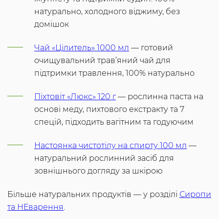
натурально, холодного віджиму, без
домішок
Чай «Цілитель» 1000 мл
— готовий
очищувальний трав’яний чай для
підтримки травлення, 100% натурально
Піхтовіт «Люкс» 120 г
— рослинна паста на
основі меду, пихтового екстракту та 7
спецій, підходить вагітним та годуючим
Настоянка чистотілу на спирту 100 мл
—
натуральний рослинний засіб для
зовнішнього догляду за шкірою
Більше натуральних продуктів — у розділі
Сиропи
та НЕварення
.