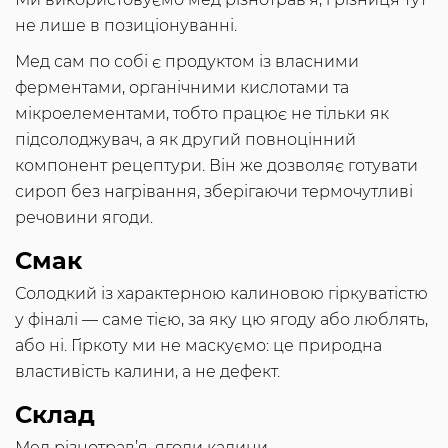
не лише в позиціонуванні.
Мед сам по собі є продуктом із власними
ферментами, органічними кислотами та
мікроелементами, тобто працює не тільки як
підсолоджувач, а як другий повноцінний
компонент рецептури. Він же дозволяє готувати
сироп без нагрівання, зберігаючи термочутливі
речовини ягоди.
Смак
Солодкий із характерною калиновою гіркуватістю
у фіналі — саме тією, за яку цю ягоду або люблять,
або ні. Гіркоту ми не маскуємо: це природна
властивість калини, а не дефект.
Склад
Мед різнотрав’я, ягоди калини.